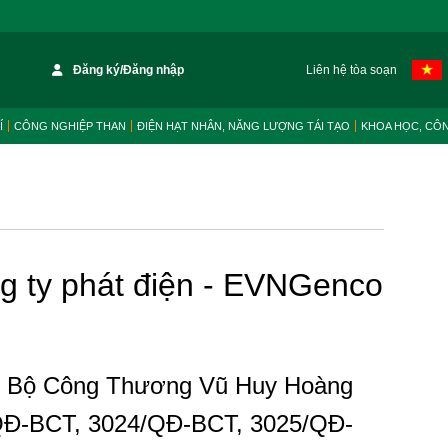
Đăng ký/Đăng nhập
Liên hệ tòa soạn
Í
CÔNG NGHIỆP THAN
ĐIỆN HẠT NHÂN, NĂNG LƯỢNG TÁI TẠO
KHOA HỌC, CÔ
ng ty phát điện - EVNGenco
g Bộ Công Thương Vũ Huy Hoàng
/QĐ-BCT, 3024/QĐ-BCT, 3025/QĐ-