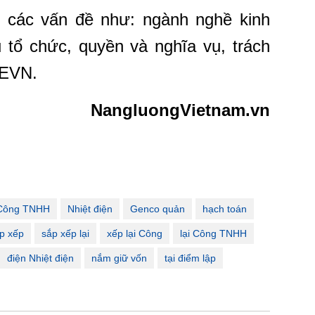
 các vấn đề như: ngành nghề kinh
 tổ chức, quyền và nghĩa vụ, trách
 EVN.
NangluongVietnam.vn
Công TNHH
Nhiệt điện
Genco quản
hạch toán
p xếp
sắp xếp lại
xếp lại Công
lại Công TNHH
điện Nhiệt điện
nắm giữ vốn
tại điểm lập