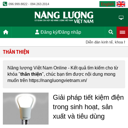
English
096.999.8822 - 094.263.2014
Đăng ký/Đăng nhập
Diễn đàn kinh tế, khoa học
THÂN THIỆN
Năng lượng Việt Nam Online - Kết quả tìm kiếm cho từ
khóa "
thân thiện
", chúc bạn tìm được nội dung mong
muốn trên https://nangluongvietnam.vn/
Giải pháp tiết kiệm điện
trong sinh hoạt, sản
xuất và tiêu dùng