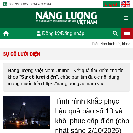
English
096.999.8822 - 094.263.2014
Đăng ký/Đăng nhập
Diễn đàn kinh tế, khoa h
SỰ CỐ LƯỚI ĐIỆN
Năng lượng Việt Nam Online - Kết quả tìm kiếm cho từ
khóa "
Sự cố lưới điện
", chúc bạn tìm được nội dung
mong muốn trên https://nangluongvietnam.vn/
Tình hình khắc phục
hậu quả bão số 10 và
khôi phục cấp điện (cập
nhật sáng 2/10/2025)