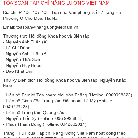
TÒA SOẠN TẠP CHÍ NĂNG LƯỢNG VIỆT NAM
Địa chỉ: P. 406-407-408, Tòa nhà Văn phòng, số 87 Láng Hạ,
Phường Ô Chợ Dừa, Hà Nội
Email: toasoan@nangluongvietnam.vn
Thường trực Hội đồng Khoa học và Biên tập:
​​​​​​- Nguyễn Anh Tuấn (A)
- Lê Chí Dũng
- Nguyễn Anh Tuấn (B)
- Nguyễn Thái Sơn
- Nguyễn Huy Hoạch
- Đào Nhật Đình
Thư ký Biên dịch Hội đồng Khoa học và Biên tập: Nguyễn Khắc
Nam
· Liên hệ Thư ký Tòa soạn: Mai Văn Thắng (Hotline: 0969998822)
· Liên hệ Giám đốc Trung tâm Đối ngoại: Lê Mỹ (Hotline:
0949723223)
· Liên hệ Trung tâm Quảng cáo:
- Nguyễn Tiến Sỹ (Hotline: 096.999.8811)
- Phan Thanh Dũng (Hotline: 0942632014)
Trang TTĐT của Tạp chí Năng lượng Việt Nam hoạt động theo