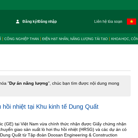
Đăng ký/Đăng nhập
Liên hệ tòa soạn
Í
CÔNG NGHIỆP THAN
ĐIỆN HẠT NHÂN, NĂNG LƯỢNG TÁI TẠO
KHOA HỌC, CÔ
hóa "
Dự án năng lượng
", chúc bạn tìm được nội dung mong
u hồi nhiệt tại Khu kinh tế Dung Quất
ic (GE) tại Việt Nam vừa chính thức nhận được Giấy chứng nhận
chuyển giao sản xuất lò hơi thu hồi nhiệt (HRSG) và các dự án có
tế Dung Quất từ Tập đoàn Doosan Engineering & Construction