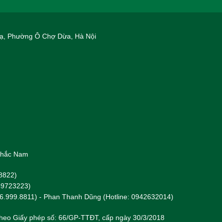
 Hạ, Phường Ô Chợ Dừa, Hà Nội
 Khắc Nam
8822)
949723223)
96.999.8811) - Phan Thanh Dũng (Hotline: 0942632014)
heo Giấy phép số: 66/GP-TTĐT, cấp ngày 30/3/2018