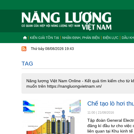
KIẾN GIẢI TỒN TẠI
NHẬN ĐỊNH, PHẢN BIỆN
ĐIỆN LỰC
DẦU KH
Thứ bảy 08/08/2026 19:43
TAG
Năng lượng Việt Nam Online - Kết quả tìm kiếm cho từ k
muốn trên https://nangluongvietnam.vn/
Chế tạo lò hơi th
11:00
|
21/08/2016
Tập đoàn General Electr
đăng kí đầu tư cho việc 
liên quan tại Khu kinh 