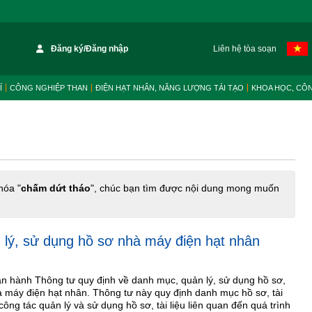
Đăng ký/Đăng nhập
Liên hệ tòa soạn
Í
CÔNG NGHIỆP THAN
ĐIỆN HẠT NHÂN, NĂNG LƯỢNG TÁI TẠO
KHOA HỌC, CÔ
hóa "
chấm dứt tháo
", chúc bạn tìm được nội dung mong muốn
 lý, sử dụng hồ sơ nhà máy điện hạt nhân
 hành Thông tư quy định về danh mục, quản lý, sử dụng hồ sơ,
hà máy điện hạt nhân. Thông tư này quy định danh mục hồ sơ, tài
công tác quản lý và sử dụng hồ sơ, tài liệu liên quan đến quá trình