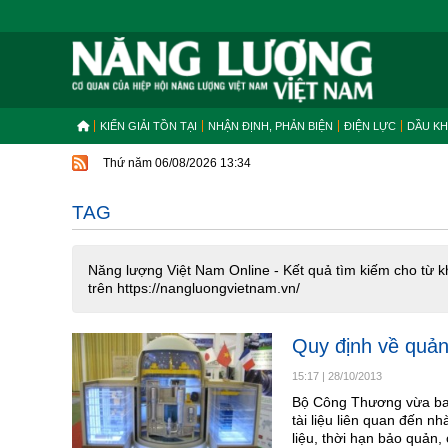
KIẾN GIẢI TỒN TẠI
NHẬN ĐỊNH, PHẢN BIỆN
ĐIỆN LỰC
DẦU KH
Thứ năm 06/08/2026 13:34
TAG
Năng lượng Việt Nam Online - Kết quả tìm kiếm cho từ k
trên https://nangluongvietnam.vn/
Quy định về quản
15:17
|
28/10/2013
Bộ Công Thương vừa ban
tài liệu liên quan đến n
liệu, thời hạn bảo quản, 