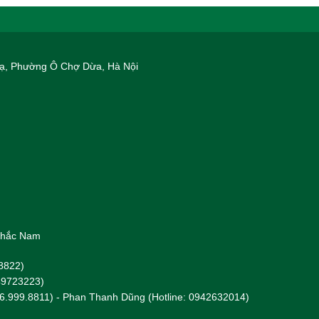
 Hạ, Phường Ô Chợ Dừa, Hà Nội
 Khắc Nam
8822)
949723223)
96.999.8811) - Phan Thanh Dũng (Hotline: 0942632014)