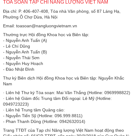
TÒA SOẠN TẠP CHÍ NĂNG LƯỢNG VIỆT NAM
Địa chỉ: P. 406-407-408, Tòa nhà Văn phòng, số 87 Láng Hạ,
Phường Ô Chợ Dừa, Hà Nội
Email: toasoan@nangluongvietnam.vn
Thường trực Hội đồng Khoa học và Biên tập:
​​​​​​- Nguyễn Anh Tuấn (A)
- Lê Chí Dũng
- Nguyễn Anh Tuấn (B)
- Nguyễn Thái Sơn
- Nguyễn Huy Hoạch
- Đào Nhật Đình
Thư ký Biên dịch Hội đồng Khoa học và Biên tập: Nguyễn Khắc
Nam
· Liên hệ Thư ký Tòa soạn: Mai Văn Thắng (Hotline: 0969998822)
· Liên hệ Giám đốc Trung tâm Đối ngoại: Lê Mỹ (Hotline:
0949723223)
· Liên hệ Trung tâm Quảng cáo:
- Nguyễn Tiến Sỹ (Hotline: 096.999.8811)
- Phan Thanh Dũng (Hotline: 0942632014)
Trang TTĐT của Tạp chí Năng lượng Việt Nam hoạt động theo
Giấy phép số: 66/GP-TTĐT, cấp ngày 30/3/2018 của Cục Quản lý