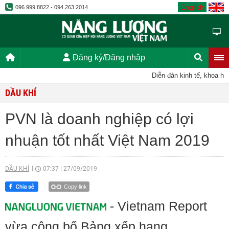
English
096.999.8822 - 094.263.2014
Đăng ký/Đăng nhập
Diễn đàn kinh tế, khoa học,
DẦU KHÍ
PVN là doanh nghiệp có lợi
nhuận tốt nhất Việt Nam 2019
DẦU KHÍ
07:37
|
27/09/2019
Copy link
- Vietnam Report
vừa công bố Bảng xếp hạng