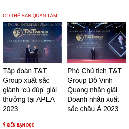
CÓ THỂ BẠN QUAN TÂM
Tập đoàn T&T
Phó Chủ tịch T&T
Group xuất sắc
Group Đỗ Vinh
giành ‘cú đúp’ giải
Quang nhận giải
thưởng tại APEA
Doanh nhân xuất
2023
sắc châu Á 2023
Ý KIẾN BẠN ĐỌC