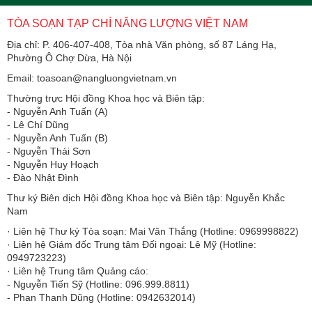
TÒA SOẠN TẠP CHÍ NĂNG LƯỢNG VIỆT NAM
Địa chỉ: P. 406-407-408, Tòa nhà Văn phòng, số 87 Láng Hạ,
Phường Ô Chợ Dừa, Hà Nội
Email: toasoan@nangluongvietnam.vn
Thường trực Hội đồng Khoa học và Biên tập:
​​​​​​- Nguyễn Anh Tuấn (A)
- Lê Chí Dũng
- Nguyễn Anh Tuấn (B)
- Nguyễn Thái Sơn
- Nguyễn Huy Hoạch
- Đào Nhật Đình
Thư ký Biên dịch Hội đồng Khoa học và Biên tập: Nguyễn Khắc
Nam
· Liên hệ Thư ký Tòa soạn: Mai Văn Thắng (Hotline: 0969998822)
· Liên hệ Giám đốc Trung tâm Đối ngoại: Lê Mỹ (Hotline:
0949723223)
· Liên hệ Trung tâm Quảng cáo:
- Nguyễn Tiến Sỹ (Hotline: 096.999.8811)
- Phan Thanh Dũng (Hotline: 0942632014)