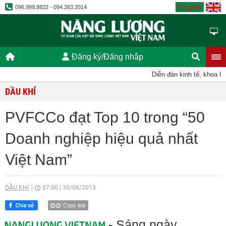
English
096.999.8822 - 094.263.2014
Đăng ký/Đăng nhập
Diễn đàn kinh tế, khoa học,
DẦU KHÍ
PVFCCo đạt Top 10 trong “50
Doanh nghiệp hiệu quả nhất
Việt Nam”
DẦU KHÍ
07:00
|
30/06/2013
Copy link
- Sáng ngày