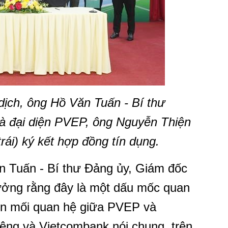
ịch, ông Hồ Văn Tuấn - Bí thư
và đại diện PVEP, ông Nguyễn Thiện
ái) ký kết hợp đồng tín dụng.
ăn Tuấn - Bí thư Đảng ủy, Giám đốc
tưởng rằng đây là một dấu mốc quan
ơn mối quan hệ giữa PVEP và
iêng và Vietcombank nói chung, trên