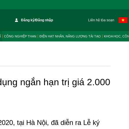
Đăng ký/Đăng nhập
Liên hệ tòa soạn
Í
CÔNG NGHIỆP THAN
ĐIỆN HẠT NHÂN, NĂNG LƯỢNG TÁI TẠO
KHOA HỌC, CÔ
ụng ngắn hạn trị giá 2.000
020, tại Hà Nội, đã diễn ra Lễ ký