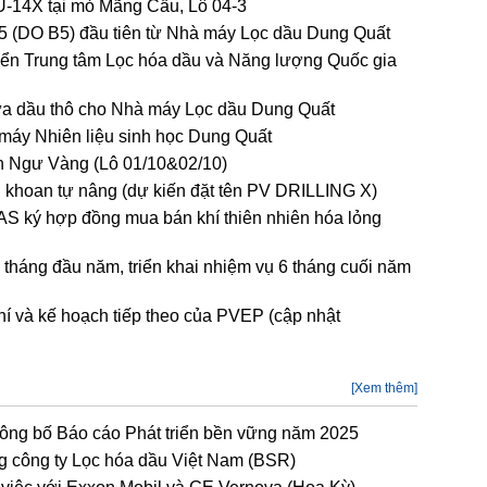
U-14X tại mỏ Mãng Cầu, Lô 04-3
 B5 (DO B5) đầu tiên từ Nhà máy Lọc dầu Dung Quất
riển Trung tâm Lọc hóa dầu và Năng lượng Quốc gia
ứa dầu thô cho Nhà máy Lọc dầu Dung Quất
máy Nhiên liệu sinh học Dung Quất
h Ngư Vàng (Lô 01/10&02/10)
n khoan tự nâng (dự kiến đặt tên PV DRILLING X)
S ký hợp đồng mua bán khí thiên nhiên hóa lỏng
 tháng đầu năm, triển khai nhiệm vụ 6 tháng cuối năm
hí và kế hoạch tiếp theo của PVEP (cập nhật
[Xem thêm]
công bố Báo cáo Phát triển bền vững năm 2025
 công ty Lọc hóa dầu Việt Nam (BSR)