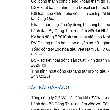
Gọi dòng thành công giếng khoan thăm dò T
BSR xuất bán lô nhiên liệu Diesel sinh học
Kết luận của Chính phủ về chính sách phát t
tại Dung Quất
Khánh thành dự án xây dựng bổ sung bể ch
Lãnh đạo Bộ Công Thương làm việc tại Nhà 
Ký hợp đồng EPCIC dự án phát triển mỏ Kìn
PV Drilling nhận bàn giao quyền sở hữu già
Tổng công ty Lọc hóa dầu Việt Nam và PV GA
(LNG)
BSR sơ kết hoạt động sản xuất, kinh doanh 6
2026
Tình hình hoạt động gia tăng trữ lượng dầu k
24/7/2026)
CÁC BÀI ĐÃ ĐĂNG
Tổng công ty CP Vận tải Dầu khí (PVTrans) 
Lãnh đạo Bộ Công Thương làm việc với Tổng