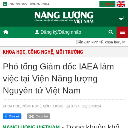
English
096.999.8822 - 094.263.2014
Đăng ký/Đăng nhập
Diễn đàn kinh tế, khoa học, kỹ thuậ
KHOA HỌC, CÔNG NGHỆ, MÔI TRƯỜNG
Phó tổng Giám đốc IAEA làm
việc tại Viện Năng lượng
Nguyên tử Việt Nam
KHOA HỌC, CÔNG NGHỆ, MÔI TRƯỜNG
07:24
|
22/03/2024
Copy link
- Trong khuôn khổ