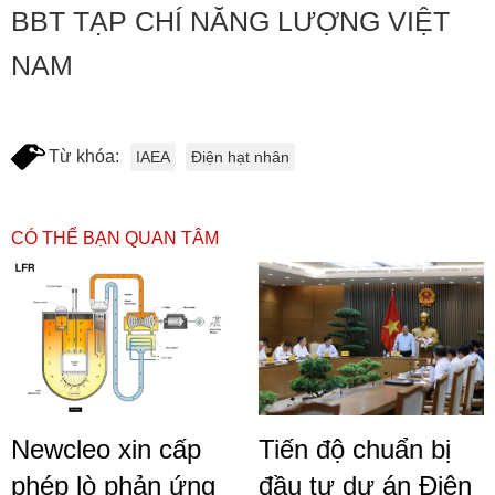
BBT TẠP CHÍ NĂNG LƯỢNG VIỆT
NAM
Từ khóa:
IAEA
Điện hạt nhân
CÓ THỂ BẠN QUAN TÂM
Newcleo xin cấp
Tiến độ chuẩn bị
phép lò phản ứng
đầu tư dự án Điện