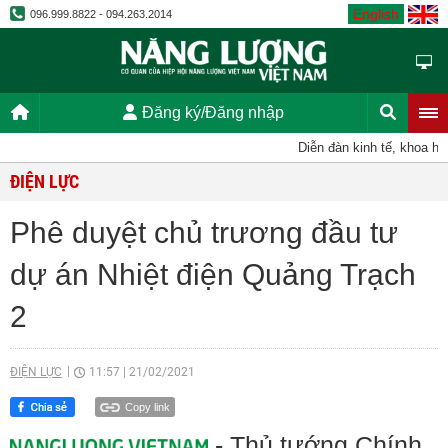
English
096.999.8822 - 094.263.2014
Đăng ký/Đăng nhập
Diễn đàn kinh tế, khoa học,
ĐIỆN LỰC
Phê duyệt chủ trương đầu tư
dự án Nhiệt điện Quảng Trạch
2
ĐIỆN LỰC
11:57
|
21/02/2021
Copy link
- Thủ tướng Chính