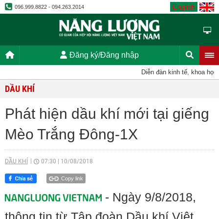
English
096.999.8822 - 094.263.2014
Đăng ký/Đăng nhập
Diễn đàn kinh tế, khoa học, k
DẦU KHÍ
Phát hiện dầu khí mới tại giếng
Mèo Trắng Đông-1X
DẦU KHÍ
07:30
|
10/08/2018
Copy link
- Ngày 9/8/2018,
thông tin từ Tập đoàn Dầu khí Việt