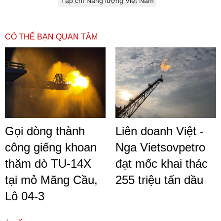
Tạp chí Năng lượng Việt Nam
CÓ THỂ BẠN QUAN TÂM
Gọi dòng thành
Liên doanh Việt -
công giếng khoan
Nga Vietsovpetro
thăm dò TU-14X
đạt mốc khai thác
tại mỏ Mãng Cầu,
255 triệu tấn dầu
Lô 04-3