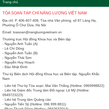
Trang chủ
TÒA SOẠN TẠP CHÍ NĂNG LƯỢNG VIỆT NAM
Địa chỉ: P. 406-407-408, Tòa nhà Văn phòng, số 87 Láng Hạ,
Phường Ô Chợ Dừa, Hà Nội
Email: toasoan@nangluongvietnam.vn
Thường trực Hội đồng Khoa học và Biên tập:
​​​​​​- Nguyễn Anh Tuấn (A)
- Lê Chí Dũng
- Nguyễn Anh Tuấn (B)
- Nguyễn Thái Sơn
- Nguyễn Huy Hoạch
- Đào Nhật Đình
Thư ký Biên dịch Hội đồng Khoa học và Biên tập: Nguyễn Khắc
Nam
· Liên hệ Thư ký Tòa soạn: Mai Văn Thắng (Hotline: 0969998822)
· Liên hệ Giám đốc Trung tâm Đối ngoại: Lê Mỹ (Hotline:
0949723223)
· Liên hệ Trung tâm Quảng cáo:
- Nguyễn Tiến Sỹ (Hotline: 096.999.8811)
- Phan Thanh Dũng (Hotline: 0942632014)