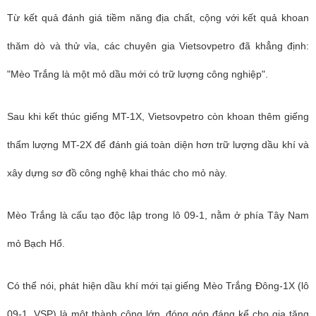
Từ kết quả đánh giá tiềm năng địa chất, cộng với kết quả khoan
thăm dò và thử vỉa, các chuyên gia
Vietsovpetro
đã khẳng định:
"Mèo Trắng là một mỏ dầu mới có trữ lượng công nghiệp".
Sau khi kết thúc giếng MT-1X, Vietsovpetro còn khoan thêm giếng
thẩm lượng MT-2X để đánh giá toàn diện hơn trữ lượng dầu khí và
xây dựng sơ đồ công nghệ khai thác cho mỏ này.
Mèo Trắng là cấu tạo độc lập trong lô 09-1, nằm ở phía Tây Nam
mỏ Bạch Hổ.
Có thể nói, phát hiện dầu khí mới tại giếng Mèo Trắng Đông-1X (lô
09-1, VSP) là một thành công lớn, đóng góp đáng kể cho gia tăng