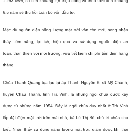
1.293 kWh, số tiền khoảng 2,5 triệu đồng và theo ước tính khoảng
6,5 năm sẽ thu hồi toàn bộ vốn đầu tư.
Mặc dù nguồn điện năng lượng mặt trời vẫn còn mới, song nhận
thấy tiềm năng, lợi ích, hiệu quả và sử dụng nguồn điện an
toàn, thân thiện với môi trường, vừa tiết kiệm chi phí tiền điện hàng
tháng.
Chùa Thanh Quang tọa lạc tại ấp Thanh Nguyên B, xã Mỹ Chánh,
huyện Châu Thành, tỉnh Trà Vinh, là những ngôi chùa được xây
dựng từ những năm 1954. Đây là ngôi chùa duy nhất ở Trà Vinh
lắp đặt điện mặt trời trên mái nhà, bà Lê Thị Bê, chủ trì chùa cho
biết: Nhận thấy sử dụng năng lượng mặt trời, giảm được khí thải