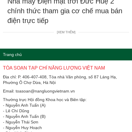
Nhà máy Điện mặt trời Đức Huệ 2
chính thức tham gia cơ chế mua bán
điện trực tiếp
[XEM THÊM]
Trang chủ
TÒA SOẠN TẠP CHÍ NĂNG LƯỢNG VIỆT NAM
Địa chỉ: P. 406-407-408, Tòa nhà Văn phòng, số 87 Láng Hạ,
Phường Ô Chợ Dừa, Hà Nội
Email: toasoan@nangluongvietnam.vn
Thường trực Hội đồng Khoa học và Biên tập:
​​​​​​- Nguyễn Anh Tuấn (A)
- Lê Chí Dũng
- Nguyễn Anh Tuấn (B)
- Nguyễn Thái Sơn
- Nguyễn Huy Hoạch