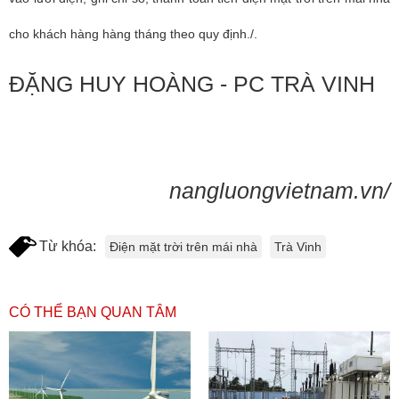
cho khách hàng hàng tháng theo quy định./.
ĐẶNG HUY HOÀNG - PC TRÀ VINH
nangluongvietnam.vn/
Từ khóa:
Điện mặt trời trên mái nhà
Trà Vinh
CÓ THỂ BẠN QUAN TÂM