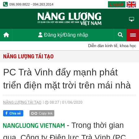
English
096.999.8822 - 094.263.2014
Đăng ký/Đăng nhập
Diễn đàn kinh tế, khoa học, kỹ 
NĂNG LƯỢNG TÁI TẠO
PC Trà Vinh đẩy mạnh phát
triển điện mặt trời trên mái nhà
NĂNG LƯỢNG TÁI TẠO
08:27
|
01/06/2020
Copy link
- Trong thời gian
qua, Công ty Điện lực Trà Vinh (PC