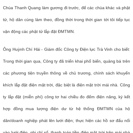
Chùa Thanh Quang làm gương đi trước, để các chùa khác và phật
tử, hộ dân cùng làm theo, đồng thời trong thời gian tới tôi tiếp tục
vận động các phật tử lắp đặt ĐMTMN.
Ông Huỳnh Chí Hải - Giám đốc Công ty Điện lực Trà Vinh cho biết:
Trong thời gian qua, Công ty đã triển khai phổ biến, quảng bá trên
các phương tiện truyền thông về chủ trương, chính sách khuyến
khích lắp đặt điện mặt trời, đặc biệt là điện mặt trời mái nhà. Công
ty lắp đặt (miễn phí) công tơ hai chiều đo đếm điện năng, ký kết
hợp đồng mua lượng điện dư từ hệ thống ĐMTMN của hộ
dân/doanh nghiệp phát lên lưới điện; thực hiện các hồ sơ đấu nối
vào lưới điện, ghi chỉ số, thanh toán tiền điện mặt trời trên mái nhà