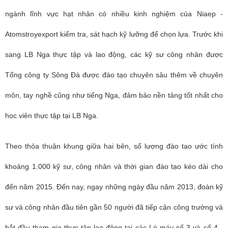
ngành lĩnh vực hạt nhân có nhiều kinh nghiệm của Niaep -
Atomstroyexport kiểm tra, sát hạch kỹ lưỡng để chọn lựa. Trước khi
sang LB Nga thực tập và lao động, các kỹ sư công nhân được
Tổng công ty Sông Đà được đào tạo chuyên sâu thêm về chuyên
môn, tay nghề cũng như tiếng Nga, đảm bảo nền tảng tốt nhất cho
học viên thực tập tại LB Nga.
Theo thỏa thuận khung giữa hai bên, số lượng đào tạo ước tính
khoảng 1.000 kỹ sư, công nhân và thời gian đào tạo kéo dài cho
đến năm 2015. Đến nay, ngay những ngày đầu năm 2013, đoàn kỹ
sư và công nhân đầu tiên gần 50 người đã tiếp cận công trường và
bắt đầu tham gia thực tập lao động tại các Lò máy số 3 và số 4 -