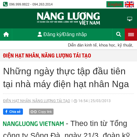
English
096.999.8822 - 094.263.2014
Đăng ký/Đăng nhập
Diễn đàn kinh tế, khoa học, kỹ thuật, tiế
ĐIỆN HẠT NHÂN, NĂNG LƯỢNG TÁI TẠO
Những ngày thực tập đầu tiên
tại nhà máy điện hạt nhân Nga
ĐIỆN HẠT NHÂN, NĂNG LƯỢNG TÁI TẠO
16:54
|
25/03/2013
Copy link
- Theo tin từ Tổng
công ty Sông Đà, ngày 21/3, đoàn kỹ