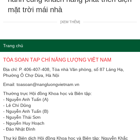
mặt trời mái nhà
[XEM THÊM]
Trang chủ
TÒA SOẠN TẠP CHÍ NĂNG LƯỢNG VIỆT NAM
Địa chỉ: P. 406-407-408, Tòa nhà Văn phòng, số 87 Láng Hạ,
Phường Ô Chợ Dừa, Hà Nội
Email: toasoan@nangluongvietnam.vn
Thường trực Hội đồng Khoa học và Biên tập:
​​​​​​- Nguyễn Anh Tuấn (A)
- Lê Chí Dũng
- Nguyễn Anh Tuấn (B)
- Nguyễn Thái Sơn
- Nguyễn Huy Hoạch
- Đào Nhật Đình
Thư ký Biên dịch Hội đồng Khoa học và Biên tập: Nguyễn Khắc