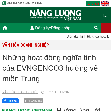
English
096.999.8822 - 094.263.2014
Đăng ký/Đăng nhập
Diễn đàn kinh tế, khoa học, kỹ thu
VĂN HÓA DOANH NGHIỆP
Những hoạt động nghĩa tình
của EVNGENCO3 hướng về
miền Trung
VĂN HÓA DOANH NGHIỆP
13:27
|
03/11/2020
Copy link
- Hưởng ứng Lời