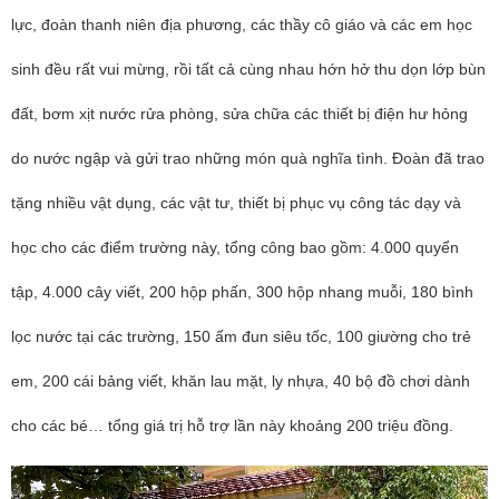
lực, đoàn thanh niên địa phương, các thầy cô giáo và các em học
sinh đều rất vui mừng, rồi tất cả cùng nhau hớn hở thu dọn lớp bùn
đất, bơm xịt nước rửa phòng, sửa chữa các thiết bị điện hư hỏng
do nước ngập và gửi trao những món quà nghĩa tình. Đoàn đã trao
tặng nhiều vật dụng, các vật tư, thiết bị phục vụ công tác dạy và
học cho các điểm trường này, tổng công bao gồm: 4.000 quyển
tập, 4.000 cây viết, 200 hộp phấn, 300 hộp nhang muỗi, 180 bình
lọc nước tại các trường, 150 ấm đun siêu tốc, 100 giường cho trẻ
em, 200 cái bảng viết, khăn lau mặt, ly nhựa, 40 bộ đồ chơi dành
cho các bé… tổng giá trị hỗ trợ lần này khoảng 200 triệu đồng.