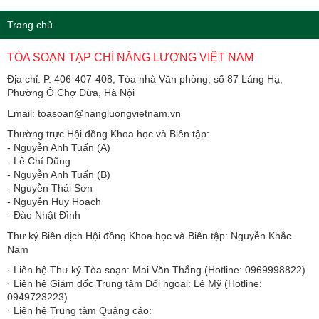
Trang chủ
TÒA SOẠN TẠP CHÍ NĂNG LƯỢNG VIỆT NAM
Địa chỉ: P. 406-407-408, Tòa nhà Văn phòng, số 87 Láng Hạ,
Phường Ô Chợ Dừa, Hà Nội
Email: toasoan@nangluongvietnam.vn
Thường trực Hội đồng Khoa học và Biên tập:
​​​​​​- Nguyễn Anh Tuấn (A)
- Lê Chí Dũng
- Nguyễn Anh Tuấn (B)
- Nguyễn Thái Sơn
- Nguyễn Huy Hoạch
- Đào Nhật Đình
Thư ký Biên dịch Hội đồng Khoa học và Biên tập: Nguyễn Khắc
Nam
· Liên hệ Thư ký Tòa soạn: Mai Văn Thắng (Hotline: 0969998822)
· Liên hệ Giám đốc Trung tâm Đối ngoại: Lê Mỹ (Hotline:
0949723223)
· Liên hệ Trung tâm Quảng cáo: