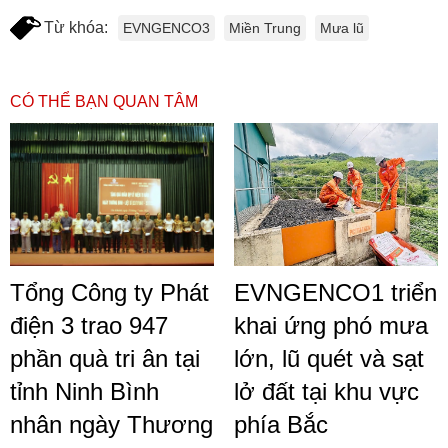
Từ khóa:
EVNGENCO3
Miền Trung
Mưa lũ
CÓ THỂ BẠN QUAN TÂM
Tổng Công ty Phát
EVNGENCO1 triển
điện 3 trao 947
khai ứng phó mưa
phần quà tri ân tại
lớn, lũ quét và sạt
tỉnh Ninh Bình
lở đất tại khu vực
nhân ngày Thương
phía Bắc