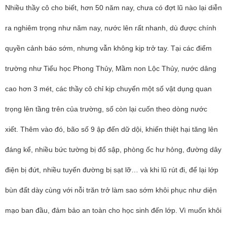
Nhiều thầy cô cho biết, hơn 50 năm nay, chưa có đợt lũ nào lại diễn
ra nghiêm trọng như năm nay, nước lên rất nhanh, dù được chính
quyền cảnh báo sớm, nhưng vẫn không kịp trở tay. Tại các điểm
trường như Tiểu học Phong Thủy, Mầm non Lộc Thủy, nước dâng
cao hơn 3 mét, các thầy cô chỉ kịp chuyển một số vật dụng quan
trọng lên tầng trên của trường, số còn lại cuốn theo dòng nước
xiết. Thêm vào đó, bão số 9 ập đến dữ dội, khiến thiệt hại tăng lên
đáng kể, nhiều bức tường bị đổ sập, phòng ốc hư hỏng, đường dây
điện bị đứt, nhiều tuyến đường bị sạt lỡ… và khi lũ rút đi, để lại lớp
bùn đất dày cùng với nỗi trăn trở làm sao sớm khôi phục như diện
mạo ban đầu, đảm bảo an toàn cho học sinh đến lớp. Vì muốn khôi