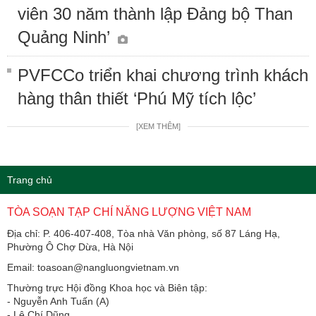
viên 30 năm thành lập Đảng bộ Than
Quảng Ninh’
PVFCCo triển khai chương trình khách
hàng thân thiết ‘Phú Mỹ tích lộc’
[XEM THÊM]
Trang chủ
TÒA SOẠN TẠP CHÍ NĂNG LƯỢNG VIỆT NAM
Địa chỉ: P. 406-407-408, Tòa nhà Văn phòng, số 87 Láng Hạ,
Phường Ô Chợ Dừa, Hà Nội
Email: toasoan@nangluongvietnam.vn
Thường trực Hội đồng Khoa học và Biên tập:
​​​​​​- Nguyễn Anh Tuấn (A)
- Lê Chí Dũng