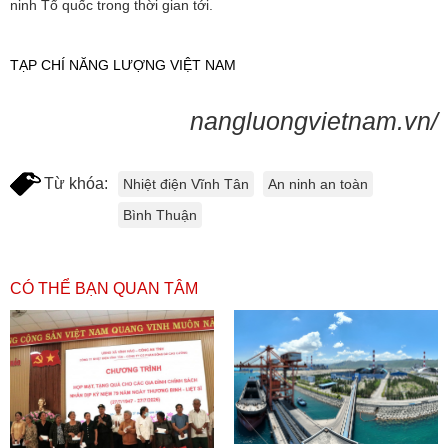
ninh Tổ quốc trong thời gian tới.
TẠP CHÍ NĂNG LƯỢNG VIỆT NAM
nangluongvietnam.vn/
Từ khóa:
Nhiệt điện Vĩnh Tân
An ninh an toàn
Bình Thuận
CÓ THỂ BẠN QUAN TÂM