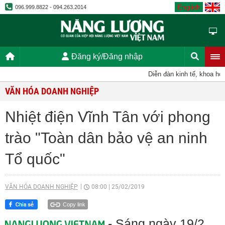
English
096.999.8822 - 094.263.2014
Đăng ký/Đăng nhập
Diễn đàn kinh tế, khoa học,
VĂN HÓA DOANH NGHIỆP
Nhiệt điện Vĩnh Tân với phong
trào "Toàn dân bảo vệ an ninh
Tổ quốc"
VĂN HÓA DOANH NGHIỆP
08:00
|
25/02/2019
Copy link
- Sáng ngày 19/2,