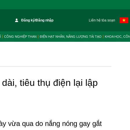
Đăng ký/Đăng nhập
Liên hệ tòa soạn
Í
CÔNG NGHIỆP THAN
ĐIỆN HẠT NHÂN, NĂNG LƯỢNG TÁI TẠO
KHOA HỌC, CÔ
ài, tiêu thụ điện lại lập
y vừa qua do nắng nóng gay gắt