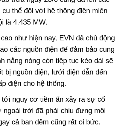
u cụ thể đối với hệ thống điện miền
i là 4.435 MW.
ất cao như hiện nay, EVN đã chủ động
cao các nguồn điện để đảm bảo cung
nh nắng nóng còn tiếp tục kéo dài sẽ
t bị nguồn điện, lưới điện dẫn đến
p điện cho hệ thống.
 tới nguy cơ tiềm ẩn xảy ra sự cố
 ở ngoài trời đã phải chịu đựng môi
ngay cả ban đêm cũng rất oi bức.