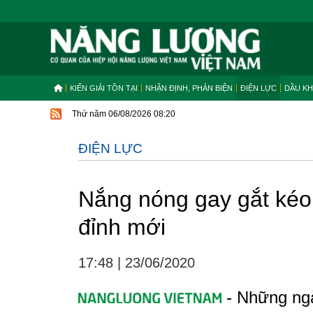
KIẾN GIẢI TỒN TẠI
NHẬN ĐỊNH, PHẢN BIỆN
ĐIỆN LỰC
DẦU KH
Thứ năm 06/08/2026 08:20
ĐIỆN LỰC
Nắng nóng gay gắt kéo d
đỉnh mới
17:48
|
23/06/2020
- Những ngà