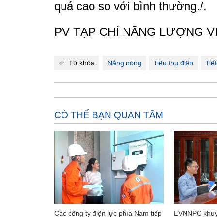
quá cao so với bình thường./.
PV TẠP CHÍ NĂNG LƯỢNG V
Từ khóa:
Nắng nóng
Tiêu thụ điện
Tiế
CÓ THỂ BẠN QUAN TÂM
Các công ty điện lực phía Nam tiếp
EVNNPC khuyế