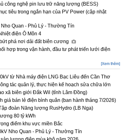
hủ công nghệ pin lưu trữ năng lượng (BESS)
mục tiêu trong ngắn hạn của PV Power (cập nhật
 Nho Quan - Phủ Lý - Thường Tín
Nhiệt điện Ô Môn 4
 bứt phá nơi dải đất biên cương
hợp trong vận hành, đầu tư phát triển lưới điện
[Xem thêm]
00kV từ Nhà máy điện LNG Bạc Liêu đến Cần Thơ
g tác quản lý, thực hiện kế hoạch sửa chữa lớn
ạo xã biên giới Đắk Wil (tỉnh Lâm Đồng)
h giá bán lẻ điện bình quân (ban hành tháng 7/2026)
 Tập đoàn Năng lượng RusHydro (LB Nga)
lượng 80 tỷ kWh
 trọng điểm khu vực miền Bắc
kV Nho Quan - Phủ Lý - Thường Tín
h sản lượng điện mùa khô năm 2026