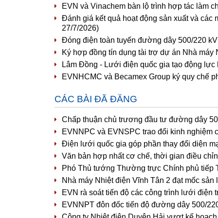
EVN và Vinachem bàn lộ trình hợp tác làm c
Đánh giá kết quả hoạt động sản xuất và các 
27/7/2026)
Đóng điện toàn tuyến đường dây 500/220 kV
Ký hợp đồng tín dụng tài trợ dự án Nhà máy 
Lâm Đồng - Lưới điện quốc gia tạo động lực
EVNHCMC và Becamex Group ký quy chế phối 
CÁC BÀI ĐÃ ĐĂNG
Chấp thuận chủ trương đầu tư đường dây 5
EVNNPC và EVNSPC trao đổi kinh nghiệm côn
Điện lưới quốc gia góp phần thay đổi diện m
Văn bản hợp nhất cơ chế, thời gian điều chỉn
Phó Thủ tướng Thường trực Chính phủ tiếp
Nhà máy Nhiệt điện Vĩnh Tân 2 đạt mốc sản 
EVN rà soát tiến độ các công trình lưới điện
EVNNPT đôn đốc tiến độ đường dây 500/220
Công ty Nhiệt điện Duyên Hải vượt kế hoạc