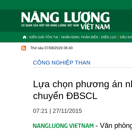
KIẾN GIẢI TỒN TẠI
NHẬN ĐỊNH, PHẢN BIỆN
ĐIỆN LỰC
DẦU KH
Thứ sáu 07/08/2026 06:40
CÔNG NGHIỆP THAN
Lựa chọn phương án nh
chuyển ĐBSCL
07:21
|
27/11/2015
- Văn phòng