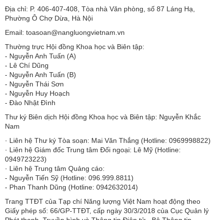
Địa chỉ: P. 406-407-408, Tòa nhà Văn phòng, số 87 Láng Hạ,
Phường Ô Chợ Dừa, Hà Nội
Email: toasoan@nangluongvietnam.vn
Thường trực Hội đồng Khoa học và Biên tập:
​​​​​​- Nguyễn Anh Tuấn (A)
- Lê Chí Dũng
- Nguyễn Anh Tuấn (B)
- Nguyễn Thái Sơn
- Nguyễn Huy Hoạch
- Đào Nhật Đình
Thư ký Biên dịch Hội đồng Khoa học và Biên tập: Nguyễn Khắc
Nam
· Liên hệ Thư ký Tòa soạn: Mai Văn Thắng (Hotline: 0969998822)
· Liên hệ Giám đốc Trung tâm Đối ngoại: Lê Mỹ (Hotline:
0949723223)
· Liên hệ Trung tâm Quảng cáo:
- Nguyễn Tiến Sỹ (Hotline: 096.999.8811)
- Phan Thanh Dũng (Hotline: 0942632014)
Trang TTĐT của Tạp chí Năng lượng Việt Nam hoạt động theo
Giấy phép số: 66/GP-TTĐT, cấp ngày 30/3/2018 của Cục Quản lý
Phát thanh, Truyền hình và Thông tin Điện tử - Bộ Thông tin -