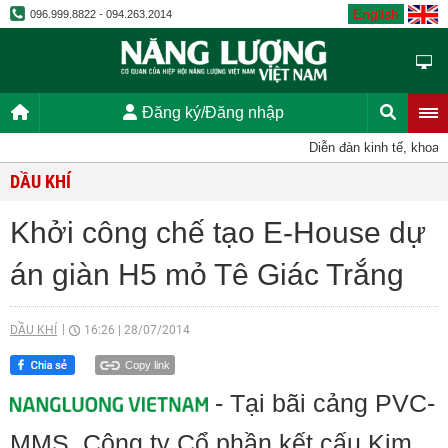
English
096.999.8822 - 094.263.2014
Đăng ký/Đăng nhập
Diễn đàn kinh tế, khoa họ
DẦU KHÍ
Khởi công chế tạo E-House dự
án giàn H5 mỏ Tê Giác Trắng
DẦU KHÍ
16:26
|
28/07/2014
Copy link
- Tại bãi cảng PVC-
MMS, Công ty Cổ phần kết cấu Kim