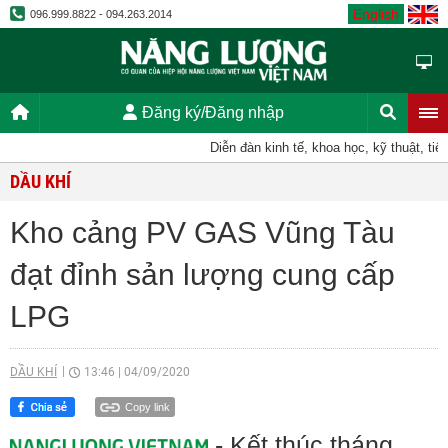
English
096.999.8822 - 094.263.2014
Đăng ký/Đăng nhập
Diễn đàn kinh tế, khoa học, kỹ thuật, tiến
DẦU KHÍ
Kho cảng PV GAS Vũng Tàu
đạt đỉnh sản lượng cung cấp
LPG
DẦU KHÍ
13:46
|
04/09/2020
Copy link
- Kết thúc tháng