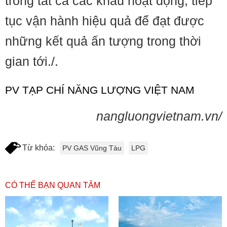
trong tất cả các khâu hoạt động, tiếp
tục vận hành hiệu quả để đạt được
những kết quả ấn tượng trong thời
gian tới./.
PV TẠP CHÍ NĂNG LƯỢNG VIỆT NAM
nangluongvietnam.vn/
Từ khóa:
PV GAS Vũng Tàu
LPG
CÓ THỂ BẠN QUAN TÂM