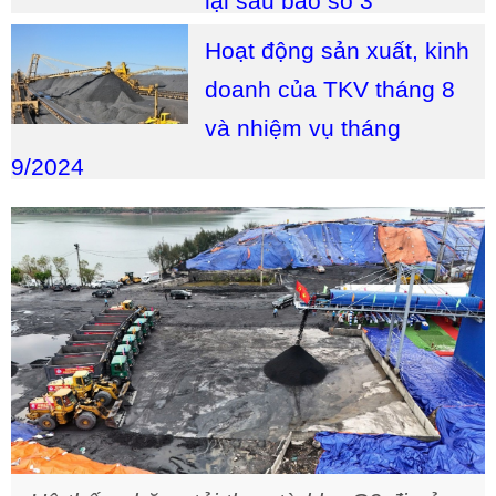
lại sau bão số 3
Hoạt động sản xuất, kinh
doanh của TKV tháng 8
và nhiệm vụ tháng
9/2024