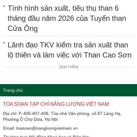
Tình hình sản xuất, tiêu thụ than 6
tháng đầu năm 2026 của Tuyển than
Cửa Ông
Lãnh đạo TKV kiểm tra sản xuất than
lộ thiên và làm việc với Than Cao Sơn
[XEM THÊM]
Trang chủ
TÒA SOẠN TẠP CHÍ NĂNG LƯỢNG VIỆT NAM
Địa chỉ: P. 406-407-408, Tòa nhà Văn phòng, số 87 Láng Hạ,
Phường Ô Chợ Dừa, Hà Nội
Email: toasoan@nangluongvietnam.vn
Thường trực Hội đồng Khoa học và Biên tập: