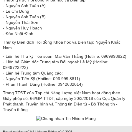
​​​​​​- Nguyễn Anh Tuấn (A)
- Lê Chí Dũng
- Nguyễn Anh Tuấn (B)
- Nguyễn Thái Sơn
- Nguyễn Huy Hoạch
- Đào Nhật Đình
Thư ký Biên dịch Hội đồng Khoa học và Biên tập: Nguyễn Khắc
Nam
· Liên hệ Thư ký Tòa soạn: Mai Văn Thắng (Hotline: 0969998822)
· Liên hệ Giám đốc Trung tâm Đối ngoại: Lê Mỹ (Hotline:
0949723223)
· Liên hệ Trung tâm Quảng cáo:
- Nguyễn Tiến Sỹ (Hotline: 096.999.8811)
- Phan Thanh Dũng (Hotline: 0942632014)
Trang TTĐT của Tạp chí Năng lượng Việt Nam hoạt động theo
Giấy phép số: 66/GP-TTĐT, cấp ngày 30/3/2018 của Cục Quản lý
Phát thanh, Truyền hình và Thông tin Điện tử - Bộ Thông tin -
Truyền thông.
Based on MasterCMS Ultimate Edition v2.9 2025