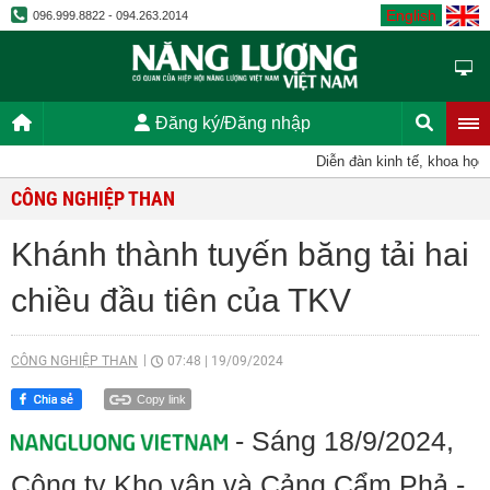
English
096.999.8822 - 094.263.2014
Đăng ký/Đăng nhập
Diễn đàn kinh tế, khoa học, k
CÔNG NGHIỆP THAN
Khánh thành tuyến băng tải hai
chiều đầu tiên của TKV
CÔNG NGHIỆP THAN
07:48
|
19/09/2024
Copy link
- Sáng 18/9/2024,
Công ty Kho vận và Cảng Cẩm Phả -