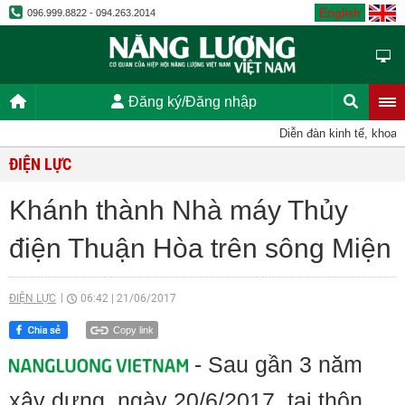
English
096.999.8822 - 094.263.2014
Đăng ký/Đăng nhập
Diễn đàn kinh tế, khoa h
ĐIỆN LỰC
Khánh thành Nhà máy Thủy
điện Thuận Hòa trên sông Miện
ĐIỆN LỰC
06:42
|
21/06/2017
Copy link
- Sau gần 3 năm
xây dựng, ngày 20/6/2017, tại thôn