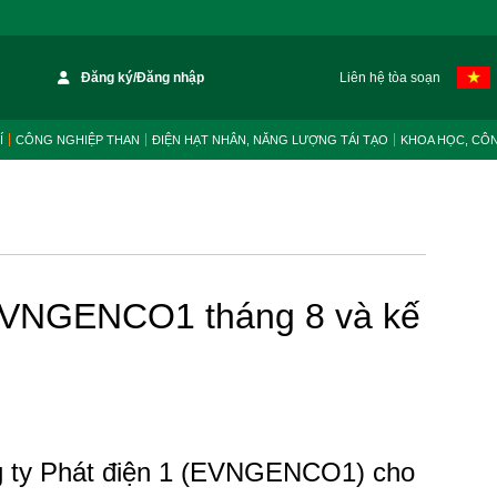
Đăng ký/Đăng nhập
Liên hệ tòa soạn
Í
CÔNG NGHIỆP THAN
ĐIỆN HẠT NHÂN, NĂNG LƯỢNG TÁI TẠO
KHOA HỌC, CÔ
 EVNGENCO1 tháng 8 và kế
g ty Phát điện 1 (EVNGENCO1) cho