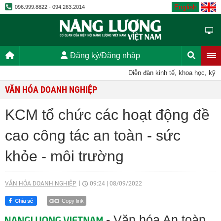
English
096.999.8822 - 094.263.2014
Đăng ký/Đăng nhập
Diễn đàn kinh tế, khoa học, kỹ thuật
VĂN HÓA DOANH NGHIỆP
KCM tổ chức các hoạt động đề
cao công tác an toàn - sức
khỏe - môi trường
VĂN HÓA DOANH NGHIỆP
09:24
|
08/09/2022
Copy link
- Văn hóa An toàn