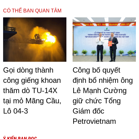
CÓ THỂ BẠN QUAN TÂM
Gọi dòng thành
Công bố quyết
công giếng khoan
định bổ nhiệm ông
thăm dò TU-14X
Lê Mạnh Cường
tại mỏ Mãng Cầu,
giữ chức Tổng
Lô 04-3
Giám đốc
Petrovietnam
Ý KIẾN BẠN ĐỌC