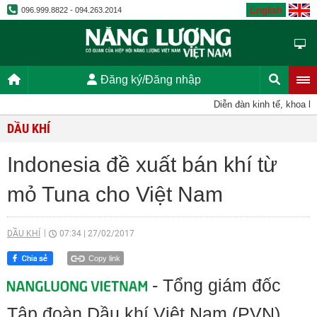
English
096.999.8822 - 094.263.2014
Đăng ký/Đăng nhập
Diễn đàn kinh tế, khoa học
DẦU KHÍ
Indonesia đề xuất bán khí từ
mỏ Tuna cho Việt Nam
DẦU KHÍ
07:34
|
27/02/2017
Copy link
- Tổng giám đốc
Tập đoàn Dầu khí Việt Nam (PVN)