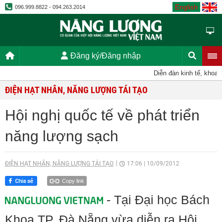
English
096.999.8822 - 094.263.2014
Đăng ký/Đăng nhập
Diễn đàn kinh tế, khoa h
ĐIỆN HẠT NHÂN, NĂNG LƯỢNG TÁI TẠO
Hội nghị quốc tế về phát triển
năng lượng sạch
ĐIỆN HẠT NHÂN, NĂNG LƯỢNG TÁI TẠO
17:06
|
10/09/2012
Copy link
- Tại Đại học Bách
Khoa TP. Đà Nẵng vừa diễn ra Hội