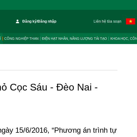
Đăng ký/Đăng nhập
Liên hệ tòa soạn
Í
CÔNG NGHIỆP THAN
ĐIỆN HẠT NHÂN, NĂNG LƯỢNG TÁI TẠO
KHOA HỌC, CÔ
mỏ Cọc Sáu - Đèo Nai -
ngày 15/6/2016, “Phương án trình tự