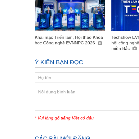
Khai mạc Triển lãm, Hội thảo Khoa
Techshow EV
học Công nghệ EVNNPC 2026
hội công ngh
miền Bắc
Ý KIẾN BẠN ĐỌC
* Vui lòng gõ tiếng Việt có dấu
CÁC BÀI MỚI ĐĂNG