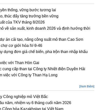
uyền thống, vững bước tương lai
o, thúc đẩy tăng trưởng bền vững
xuất của TKV tháng 8/2026
mỏ về sản xuất, kinh doanh 2026 và định hướng thời
 dự án cải tạo, nâng công suất mỏ than Cao Sơn
 chợ cơ giới hóa IV-9-46
ây dựng đơn giá chế biến, pha trộn than nhập khẩu
 việc với Than Hòn Gai
 cung cấp than tại Công ty Nhiệt điện Duyên Hải
àm việc với Công ty Than Hạ Long
[Xem thêm]
ty Công nghiệp mỏ Việt Bắc
đầu năm, nhiệm vụ 6 tháng cuối năm 2026
n Cộng hòa Kazakhstan tại Việt Nam