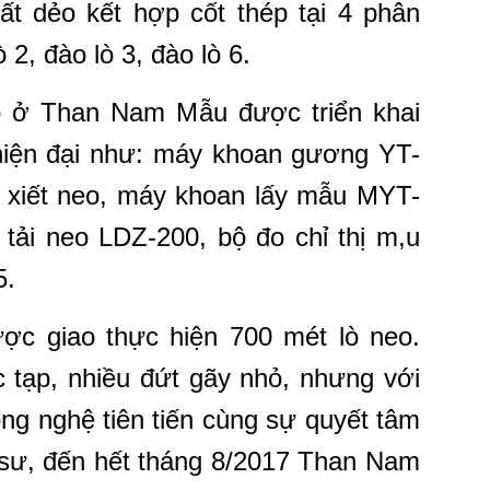
ất dẻo kết hợp cốt thép tại 4 phân
lò
2,
đào lò
3,
đào lò
6.
o ở Than Nam Mẫu được triển khai
ị hiện đại như: máy khoan gương YT-
n xiết neo, máy khoan lấy mẫu MYT-
tải neo LDZ-200, bộ đo chỉ thị m,u
5.
 giao thực hiện 700 mét lò neo.
c tạp, nhiều đứt gãy nhỏ, nhưng với
ng nghệ tiên tiến cùng sự quyết tâm
 sư, đến hết tháng 8/2017 Than Nam