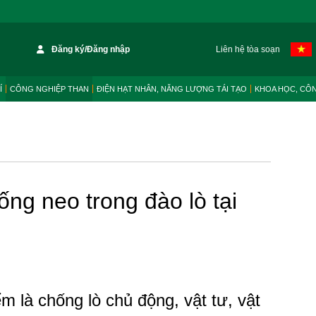
Đăng ký/Đăng nhập
Liên hệ tòa soạn
Í
CÔNG NGHIỆP THAN
ĐIỆN HẠT NHÂN, NĂNG LƯỢNG TÁI TẠO
KHOA HỌC, CÔ
ng neo trong đào lò tại
m là chống lò chủ động, vật tư, vật