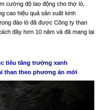
ảm cường độ lao động cho thợ lò,
ng cao hiệu quả sản xuất kinh
rong đào lò đã được Công ty than
ách đây hơn 10 năm và đã mang lại
 tiêu tăng trưởng xanh
ải than theo phương án mới