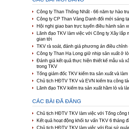
Công ty Than Thống Nhất - 66 năm tự hào tr
Công ty CP Than Vàng Danh đổi mới sáng tạ
Hội nghị giao ban trực tuyến điều hành sản 
Lãnh đạo TKV làm việc với Công ty Xây lắp 
gian tới
TKV rà soát, đánh giá phương án điều chỉnh
Công ty Than Hạ Long giữ nhịp sản xuất ở lò
Đánh giá kết quả thực hiện thiết kế mẫu và x
trong TKV
Tổng giám đốc TKV kiểm tra sản xuất và làm
Chủ tịch HĐTV TKV và EVN kiểm tra công tác
Lãnh đạo TKV kiểm tra sản xuất hầm lò và l
CÁC BÀI ĐÃ ĐĂNG
Chủ tịch HĐTV TKV làm việc với Tổng công 
Kết quả hoạt động khối tư vấn TKV 6 tháng 
Chủ tịch HĐTV TKV làm việc với Đại sứ quá