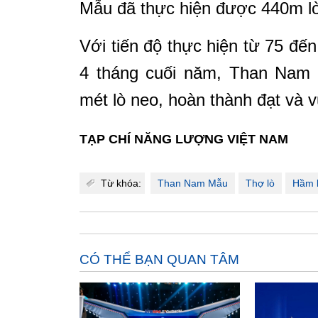
Mẫu đã thực hiện được 440m lò
Với tiến độ thực hiện từ 75 đế
4 tháng cuối năm, Than Nam 
mét lò neo, hoàn thành đạt và
TẠP CHÍ NĂNG LƯỢNG VIỆT NAM
Từ khóa:
Than Nam Mẫu
Thợ lò
Hầm 
CÓ THỂ BẠN QUAN TÂM