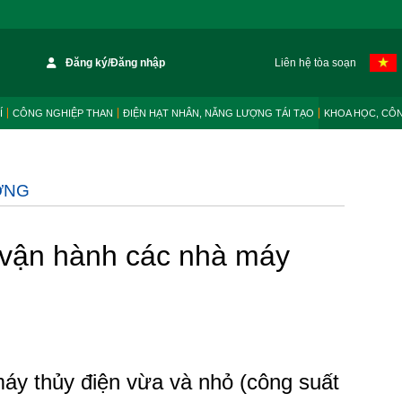
Đăng ký/Đăng nhập
Liên hệ tòa soạn
Í
CÔNG NGHIỆP THAN
ĐIỆN HẠT NHÂN, NĂNG LƯỢNG TÁI TẠO
KHOA HỌC, CÔ
ỜNG
g vận hành các nhà máy
áy thủy điện vừa và nhỏ (công suất