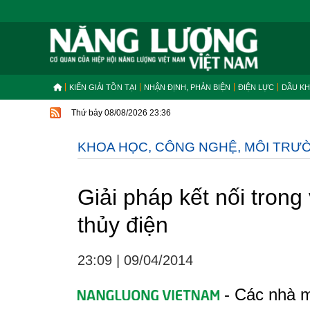
KIẾN GIẢI TỒN TẠI
NHẬN ĐỊNH, PHẢN BIỆN
ĐIỆN LỰC
DẦU KH
Thứ bảy 08/08/2026 23:36
KHOA HỌC, CÔNG NGHỆ, MÔI TRƯ
Giải pháp kết nối tron
thủy điện
23:09
|
09/04/2014
- Các nhà m