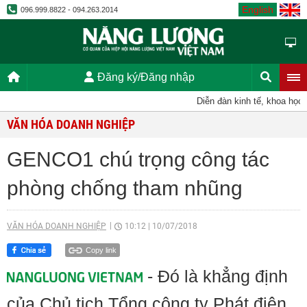
English
096.999.8822 - 094.263.2014
Đăng ký/Đăng nhập
Diễn đàn kinh tế, khoa học, kỹ
VĂN HÓA DOANH NGHIỆP
GENCO1 chú trọng công tác
phòng chống tham nhũng
VĂN HÓA DOANH NGHIỆP
10:12
|
10/07/2018
Copy link
- Đó là khẳng định
của Chủ tịch Tổng công ty Phát điện