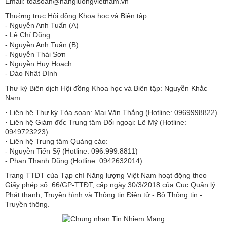
Email: toasoan@nangluongvietnam.vn
Thường trực Hội đồng Khoa học và Biên tập:
​​​​​​- Nguyễn Anh Tuấn (A)
- Lê Chí Dũng
- Nguyễn Anh Tuấn (B)
- Nguyễn Thái Sơn
- Nguyễn Huy Hoạch
- Đào Nhật Đình
Thư ký Biên dịch Hội đồng Khoa học và Biên tập: Nguyễn Khắc
Nam
· Liên hệ Thư ký Tòa soạn: Mai Văn Thắng (Hotline: 0969998822)
· Liên hệ Giám đốc Trung tâm Đối ngoại: Lê Mỹ (Hotline:
0949723223)
· Liên hệ Trung tâm Quảng cáo:
- Nguyễn Tiến Sỹ (Hotline: 096.999.8811)
- Phan Thanh Dũng (Hotline: 0942632014)
Trang TTĐT của Tạp chí Năng lượng Việt Nam hoạt động theo
Giấy phép số: 66/GP-TTĐT, cấp ngày 30/3/2018 của Cục Quản lý
Phát thanh, Truyền hình và Thông tin Điện tử - Bộ Thông tin -
Truyền thông.