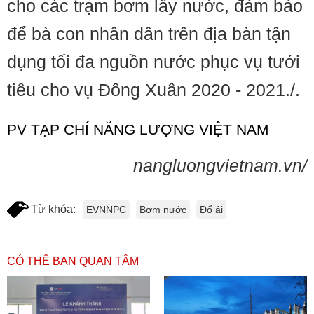
cho các trạm bơm lấy nước, đảm bảo
để bà con nhân dân trên địa bàn tận
dụng tối đa nguồn nước phục vụ tưới
tiêu cho vụ Đông Xuân 2020 - 2021./.
PV TẠP CHÍ NĂNG LƯỢNG VIỆT NAM
nangluongvietnam.vn/
Từ khóa:
EVNNPC
Bơm nước
Đổ ải
CÓ THỂ BẠN QUAN TÂM