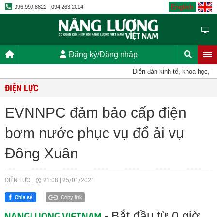
English
096.999.8822 - 094.263.2014
Đăng ký/Đăng nhập
Diễn đàn kinh tế, khoa học, kỹ t
ĐIỆN LỰC
EVNNPC đảm bảo cấp điện
bơm nước phục vụ đổ ải vụ
Đông Xuân
ĐIỆN LỰC
21:08
|
25/01/2021
Copy link
- Bắt đầu từ 0 giờ