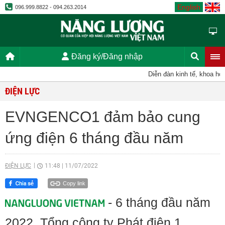
English
096.999.8822 - 094.263.2014
Đăng ký/Đăng nhập
Diễn đàn kinh tế, khoa học, 
ĐIỆN LỰC
EVNGENCO1 đảm bảo cung
ứng điện 6 tháng đầu năm
ĐIỆN LỰC
11:48
|
11/07/2022
Copy link
- 6 tháng đầu năm
2022, Tổng công ty Phát điện 1