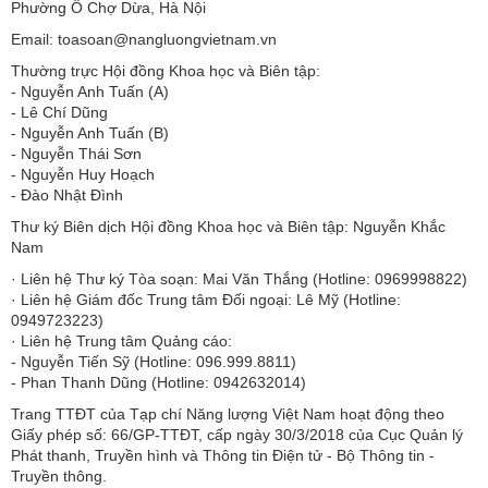
Phường Ô Chợ Dừa, Hà Nội
Email: toasoan@nangluongvietnam.vn
Thường trực Hội đồng Khoa học và Biên tập:
​​​​​​- Nguyễn Anh Tuấn (A)
- Lê Chí Dũng
- Nguyễn Anh Tuấn (B)
- Nguyễn Thái Sơn
- Nguyễn Huy Hoạch
- Đào Nhật Đình
Thư ký Biên dịch Hội đồng Khoa học và Biên tập: Nguyễn Khắc
Nam
· Liên hệ Thư ký Tòa soạn: Mai Văn Thắng (Hotline: 0969998822)
· Liên hệ Giám đốc Trung tâm Đối ngoại: Lê Mỹ (Hotline:
0949723223)
· Liên hệ Trung tâm Quảng cáo:
- Nguyễn Tiến Sỹ (Hotline: 096.999.8811)
- Phan Thanh Dũng (Hotline: 0942632014)
Trang TTĐT của Tạp chí Năng lượng Việt Nam hoạt động theo
Giấy phép số: 66/GP-TTĐT, cấp ngày 30/3/2018 của Cục Quản lý
Phát thanh, Truyền hình và Thông tin Điện tử - Bộ Thông tin -
Truyền thông.