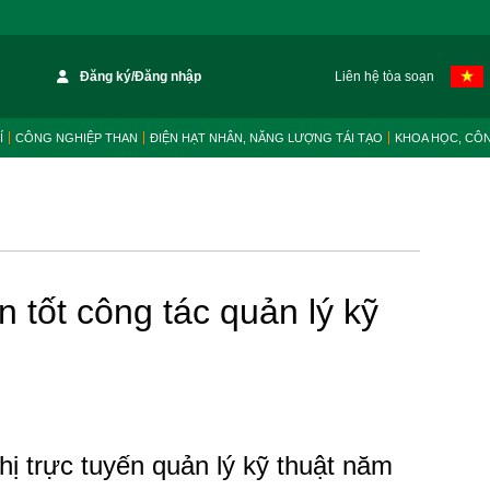
Đăng ký/Đăng nhập
Liên hệ tòa soạn
Í
CÔNG NGHIỆP THAN
ĐIỆN HẠT NHÂN, NĂNG LƯỢNG TÁI TẠO
KHOA HỌC, CÔ
tốt công tác quản lý kỹ
hị trực tuyến quản lý kỹ thuật năm