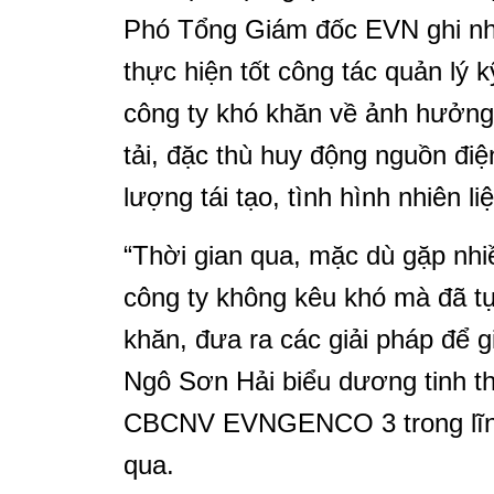
Phó Tổng Giám đốc EVN ghi n
thực hiện tốt công tác quản lý 
công ty khó khăn về ảnh hưởng 
tải, đặc thù huy động nguồn đi
lượng tái tạo, tình hình nhiên li
“Thời gian qua, mặc dù gặp n
công ty không kêu khó mà đã tự
khăn, đưa ra các giải pháp để gi
Ngô Sơn Hải biểu dương tinh th
CBCNV EVNGENCO 3 trong lĩnh 
qua.