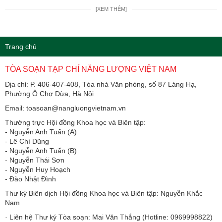
[XEM THÊM]
Trang chủ
TÒA SOẠN TẠP CHÍ NĂNG LƯỢNG VIỆT NAM
Địa chỉ: P. 406-407-408, Tòa nhà Văn phòng, số 87 Láng Hạ,
Phường Ô Chợ Dừa, Hà Nội
Email: toasoan@nangluongvietnam.vn
Thường trực Hội đồng Khoa học và Biên tập:
​​​​​​- Nguyễn Anh Tuấn (A)
- Lê Chí Dũng
- Nguyễn Anh Tuấn (B)
- Nguyễn Thái Sơn
- Nguyễn Huy Hoạch
- Đào Nhật Đình
Thư ký Biên dịch Hội đồng Khoa học và Biên tập: Nguyễn Khắc
Nam
· Liên hệ Thư ký Tòa soạn: Mai Văn Thắng (Hotline: 0969998822)