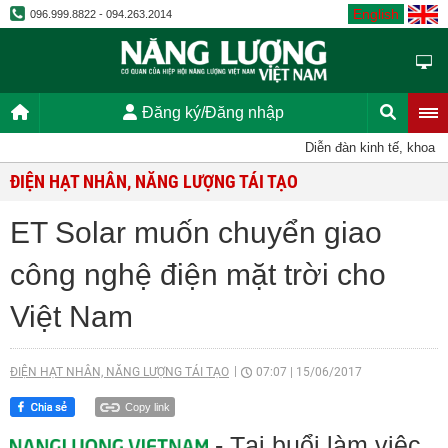
English
096.999.8822 - 094.263.2014
Đăng ký/Đăng nhập
Diễn đàn kinh tế, khoa họ
ĐIỆN HẠT NHÂN, NĂNG LƯỢNG TÁI TẠO
ET Solar muốn chuyển giao
công nghệ điện mặt trời cho
Việt Nam
ĐIỆN HẠT NHÂN, NĂNG LƯỢNG TÁI TẠO
07:07
|
15/06/2017
Copy link
- Tại buổi làm việc