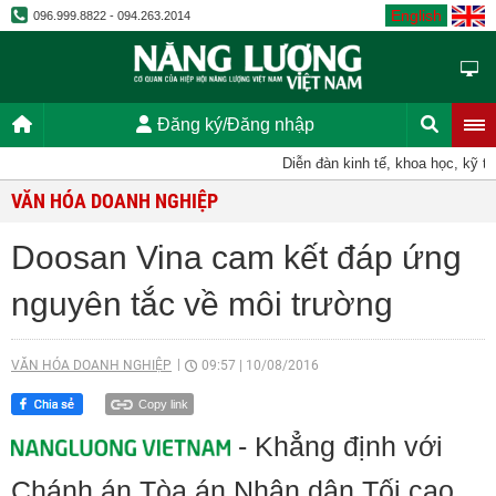
English
096.999.8822 - 094.263.2014
Đăng ký/Đăng nhập
Diễn đàn kinh tế, khoa học, kỹ thuậ
VĂN HÓA DOANH NGHIỆP
Doosan Vina cam kết đáp ứng
nguyên tắc về môi trường
VĂN HÓA DOANH NGHIỆP
09:57
|
10/08/2016
Copy link
- Khẳng định với
Chánh án Tòa án Nhân dân Tối cao