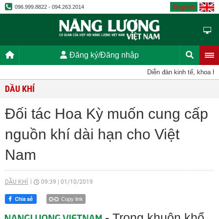
English
096.999.8822 - 094.263.2014
Đăng ký/Đăng nhập
Diễn đàn kinh tế, khoa học
DẦU KHÍ
Đối tác Hoa Kỳ muốn cung cấp
nguồn khí dài hạn cho Việt
Nam
DẦU KHÍ
09:39
|
01/10/2019
Copy link
- Trong khuôn khổ