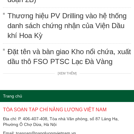
Thương hiệu PV Drilling vào hệ thống
danh sách chứng nhận của Viện Dầu
khí Hoa Kỳ
Đặt tên và bàn giao Kho nổi chứa, xuất
dầu thô FSO PTSC Lạc Đà Vàng
[XEM THÊM]
Trang chủ
TÒA SOẠN TẠP CHÍ NĂNG LƯỢNG VIỆT NAM
Địa chỉ: P. 406-407-408, Tòa nhà Văn phòng, số 87 Láng Hạ,
Phường Ô Chợ Dừa, Hà Nội
Email: toasoan@nangluongvietnam.vn