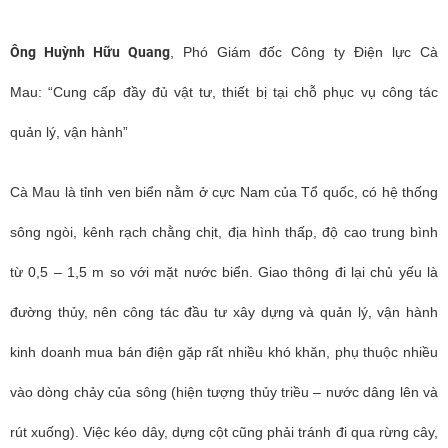
Ông Huỳnh Hữu Quang
, Phó Giám đốc Công ty Điện lực Cà
Mau
: “Cung cấp đầy đủ vật tư, thiết bị tại chỗ phục vụ công tác
quản lý, vận hành”
Cà Mau là tỉnh ven biển nằm ở cực Nam của Tổ quốc, có hệ thống
sông ngòi, kênh rạch chằng chịt, địa hình thấp, độ cao trung bình
từ 0,5 – 1,5 m so với mặt nước biển. Giao thông đi lại chủ yếu là
đường thủy, nên công tác đầu tư xây dựng và quản lý, vận hành
kinh doanh mua bán điện gặp rất nhiều khó khăn, phụ thuộc nhiều
vào dòng chảy của sông (hiện tượng thủy triều – nước dâng lên và
rút xuống). Việc kéo dây, dựng cột cũng phải tránh đi qua rừng cây,