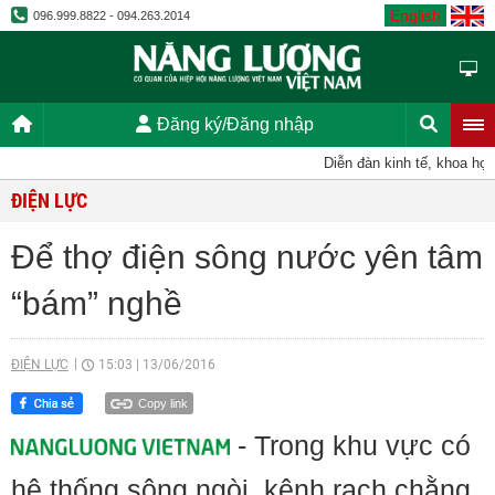
English
096.999.8822 - 094.263.2014
Đăng ký/Đăng nhập
Diễn đàn kinh tế, khoa học, k
ĐIỆN LỰC
Để thợ điện sông nước yên tâm
“bám” nghề
ĐIỆN LỰC
15:03
|
13/06/2016
Copy link
- Trong khu vực có
hệ thống sông ngòi, kênh rạch chằng