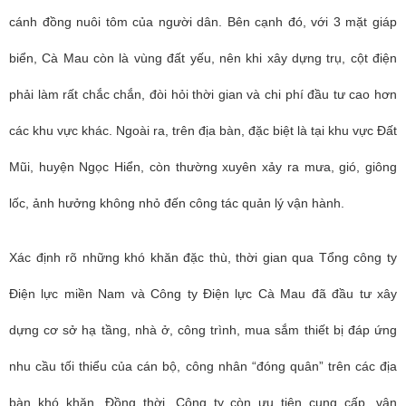
cánh đồng nuôi tôm của người dân. Bên cạnh đó, với 3 mặt giáp
biển, Cà Mau còn là vùng đất yếu, nên khi xây dựng trụ, cột điện
phải làm rất chắc chắn, đòi hỏi thời gian và chi phí đầu tư cao hơn
các khu vực khác. Ngoài ra, trên địa bàn, đặc biệt là tại khu vực Đất
Mũi, huyện Ngọc Hiển, còn thường xuyên xảy ra mưa, gió, giông
lốc, ảnh hưởng không nhỏ đến công tác quản lý vận hành.
Xác định rõ những khó khăn đặc thù, thời gian qua Tổng công ty
Điện lực miền Nam và Công ty Điện lực Cà Mau đã đầu tư xây
dựng cơ sở hạ tầng, nhà ở, công trình, mua sắm thiết bị đáp ứng
nhu cầu tối thiểu của cán bộ, công nhân “đóng quân” trên các địa
bàn khó khăn. Đồng thời, Công ty còn ưu tiên cung cấp, vận