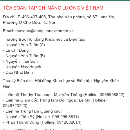
TÒA SOẠN TẠP CHÍ NĂNG LƯỢNG VIỆT NAM
Địa chỉ: P. 406-407-408, Tòa nhà Văn phòng, số 87 Láng Hạ,
Phường Ô Chợ Dừa, Hà Nội
Email: toasoan@nangluongvietnam.vn
Thường trực Hội đồng Khoa học và Biên tập:
​​​​​​- Nguyễn Anh Tuấn (A)
- Lê Chí Dũng
- Nguyễn Anh Tuấn (B)
- Nguyễn Thái Sơn
- Nguyễn Huy Hoạch
- Đào Nhật Đình
Thư ký Biên dịch Hội đồng Khoa học và Biên tập: Nguyễn Khắc
Nam
· Liên hệ Thư ký Tòa soạn: Mai Văn Thắng (Hotline: 0969998822)
· Liên hệ Giám đốc Trung tâm Đối ngoại: Lê Mỹ (Hotline:
0949723223)
· Liên hệ Trung tâm Quảng cáo:
- Nguyễn Tiến Sỹ (Hotline: 096.999.8811)
- Phan Thanh Dũng (Hotline: 0942632014)