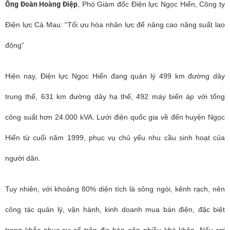
Ông Đoàn Hoàng Điệp
, Phó Giám đốc Điện lực Ngọc Hiển, Công ty
Điện lực Cà Mau: “Tối ưu hóa nhân lực để nâng cao năng suất lao
động”
Hiện nay, Điện lực Ngọc Hiển đang quản lý 499 km đường dây
trung thế, 631 km đường dây hạ thế, 492 máy biến áp với tổng
công suất hơn 24.000 kVA. Lưới điện quốc gia về đến huyện Ngọc
Hiển từ cuối năm 1999, phục vụ chủ yếu nhu cầu sinh hoạt của
người dân.
Tuy nhiên, với khoảng 80% diện tích là sông ngòi, kênh rạch, nên
công tác quản lý, vận hành, kinh doanh mua bán điện, đặc biệt
trong khắc phục sự cố trên địa bàn gặp nhiều khó khăn. Nếu rơi