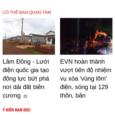
CÓ THỂ BẠN QUAN TÂM
Lâm Đồng - Lưới
EVN hoàn thành
điện quốc gia tạo
vượt tiến độ nhiệm
động lực bứt phá
vụ xóa ‘vùng lõm’
nơi dải đất biên
điện, sóng tại 129
cương
thôn, bản
Ý KIẾN BẠN ĐỌC