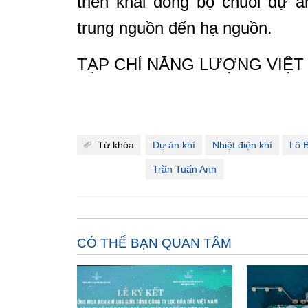
triển khai đồng bộ chuỗi dự 
trung nguồn đến hạ nguồn.
TẠP CHÍ NĂNG LƯỢNG VIỆT
Từ khóa:
Dự án khí
Nhiệt điện khí
Lô 
Trần Tuấn Anh
CÓ THỂ BẠN QUAN TÂM