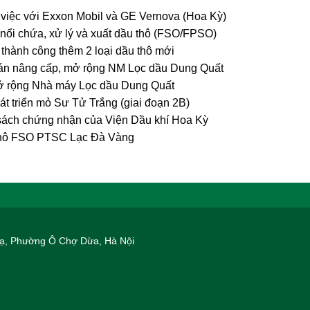
iệc với Exxon Mobil và GE Vernova (Hoa Kỳ)
ổi chứa, xử lý và xuất dầu thô (FSO/FPSO)
thành công thêm 2 loại dầu thô mới
án nâng cấp, mở rộng NM Lọc dầu Dung Quất
mở rộng Nhà máy Lọc dầu Dung Quất
hát triển mỏ Sư Tử Trắng (giai đoạn 2B)
 sách chứng nhận của Viện Dầu khí Hoa Kỳ
u thô FSO PTSC Lạc Đà Vàng
 Hạ, Phường Ô Chợ Dừa, Hà Nội