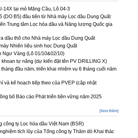
U-14X tại mỏ Mãng Cầu, Lô 04-3
 B5 (DO B5) đầu tiên từ Nhà máy Lọc dầu Dung Quất
riển Trung tâm Lọc hóa dầu và Năng lượng Quốc gia
ứa dầu thô cho Nhà máy Lọc dầu Dung Quất
máy Nhiên liệu sinh học Dung Quất
h Ngư Vàng (Lô 01/10&02/10)
n khoan tự nâng (dự kiến đặt tên PV DRILLING X)
 tháng đầu năm, triển khai nhiệm vụ 6 tháng cuối năm
hí và kế hoạch tiếp theo của PVEP (cập nhật
công bố Báo cáo Phát triển bền vững năm 2025
[Xem thêm]
 công ty Lọc hóa dầu Việt Nam (BSR)
 nghiệm tích lũy của Tổng công ty Thăm dò Khai thác