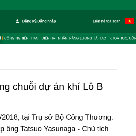
Đăng ký/Đăng nhập
Liên hệ tòa soạn
Í
CÔNG NGHIỆP THAN
ĐIỆN HẠT NHÂN, NĂNG LƯỢNG TÁI TẠO
KHOA HỌC, CÔ
rong chuỗi dự án khí Lô B
/2018, tại Trụ sở Bộ Công Thương,
p ông Tatsuo Yasunaga - Chủ tịch