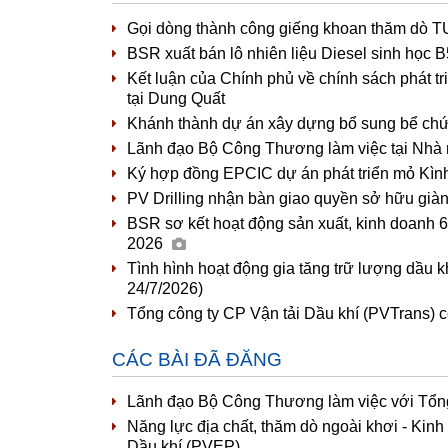
Gọi dòng thành công giếng khoan thăm dò T
BSR xuất bán lô nhiên liệu Diesel sinh học
Kết luận của Chính phủ về chính sách phát t
tại Dung Quất
Khánh thành dự án xây dựng bổ sung bể ch
Lãnh đạo Bộ Công Thương làm việc tại Nhà 
Ký hợp đồng EPCIC dự án phát triển mỏ Kìn
PV Drilling nhận bàn giao quyền sở hữu già
BSR sơ kết hoạt động sản xuất, kinh doanh 6
2026
Tình hình hoạt động gia tăng trữ lượng dầu k
24/7/2026)
Tổng công ty CP Vận tải Dầu khí (PVTrans) 
CÁC BÀI ĐÃ ĐĂNG
Lãnh đạo Bộ Công Thương làm việc với Tổng
Năng lực địa chất, thăm dò ngoài khơi - Kinh
Dầu khí (PVEP)