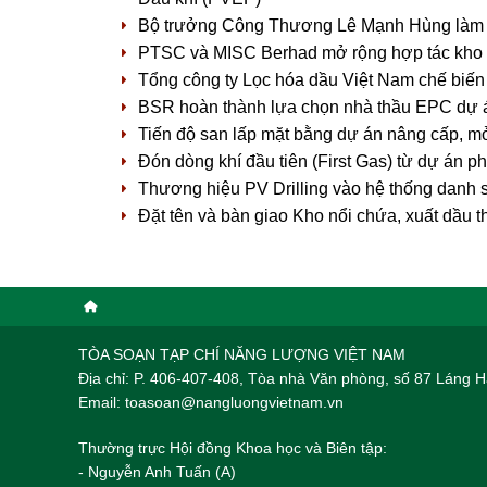
Bộ trưởng Công Thương Lê Mạnh Hùng làm v
PTSC và MISC Berhad mở rộng hợp tác kho n
Tổng công ty Lọc hóa dầu Việt Nam chế biến 
BSR hoàn thành lựa chọn nhà thầu EPC dự 
Tiến độ san lấp mặt bằng dự án nâng cấp, 
Đón dòng khí đầu tiên (First Gas) từ dự án p
Thương hiệu PV Drilling vào hệ thống danh
Đặt tên và bàn giao Kho nổi chứa, xuất dầ
TÒA SOẠN TẠP CHÍ NĂNG LƯỢNG VIỆT NAM
Địa chỉ: P. 406-407-408, Tòa nhà Văn phòng, số 87 Láng
Email: toasoan@nangluongvietnam.vn
Thường trực Hội đồng Khoa học và Biên tập:
​​​​​​- Nguyễn Anh Tuấn (A)