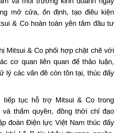
Nam và môi trường kinh doanh ngày
ng mở cửa, ổn định, tạo điều kiện
itsui & Co hoàn toàn yên tâm đầu tư
 Mitsui & Co phối hợp chặt chẽ với
ác cơ quan liên quan để thảo luận,
 lý các vấn đề còn tồn tại, thúc đẩy
iếp tục hỗ trợ Mitsui & Co trong
 và thẩm quyền, đồng thời chỉ đạo
ập đoàn Điện lực Việt Nam thúc đẩy