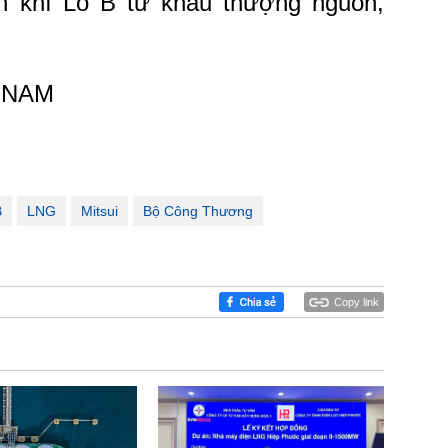
án khí Lô B từ khâu thượng nguồn,
 NAM
B
LNG
Mitsui
Bộ Công Thương
Copy link