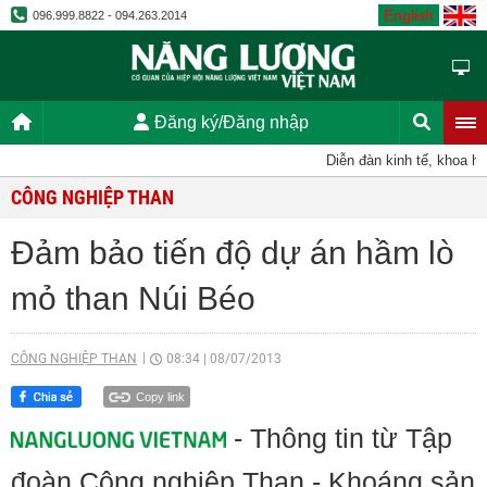
English
096.999.8822 - 094.263.2014
Đăng ký/Đăng nhập
Diễn đàn kinh tế, khoa học
CÔNG NGHIỆP THAN
Đảm bảo tiến độ dự án hầm lò
mỏ than Núi Béo
CÔNG NGHIỆP THAN
08:34
|
08/07/2013
Copy link
- Thông tin từ Tập
đoàn Công nghiệp Than - Khoáng sản