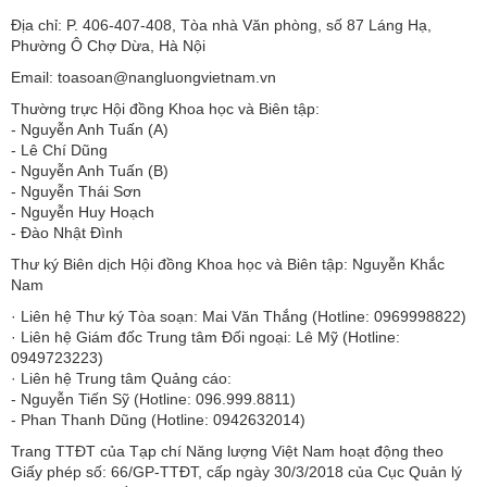
Địa chỉ: P. 406-407-408, Tòa nhà Văn phòng, số 87 Láng Hạ,
Phường Ô Chợ Dừa, Hà Nội
Email: toasoan@nangluongvietnam.vn
Thường trực Hội đồng Khoa học và Biên tập:
​​​​​​- Nguyễn Anh Tuấn (A)
- Lê Chí Dũng
- Nguyễn Anh Tuấn (B)
- Nguyễn Thái Sơn
- Nguyễn Huy Hoạch
- Đào Nhật Đình
Thư ký Biên dịch Hội đồng Khoa học và Biên tập: Nguyễn Khắc
Nam
· Liên hệ Thư ký Tòa soạn: Mai Văn Thắng (Hotline: 0969998822)
· Liên hệ Giám đốc Trung tâm Đối ngoại: Lê Mỹ (Hotline:
0949723223)
· Liên hệ Trung tâm Quảng cáo:
- Nguyễn Tiến Sỹ (Hotline: 096.999.8811)
- Phan Thanh Dũng (Hotline: 0942632014)
Trang TTĐT của Tạp chí Năng lượng Việt Nam hoạt động theo
Giấy phép số: 66/GP-TTĐT, cấp ngày 30/3/2018 của Cục Quản lý