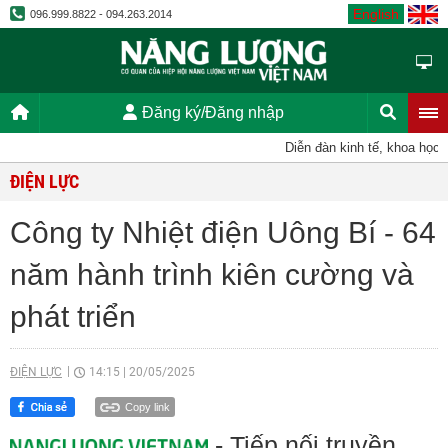
English
096.999.8822 - 094.263.2014
Đăng ký/Đăng nhập
Diễn đàn kinh tế, khoa học, kỹ 
ĐIỆN LỰC
Công ty Nhiệt điện Uông Bí - 64
năm hành trình kiên cường và
phát triển
ĐIỆN LỰC
14:15
|
20/05/2025
Copy link
- Tiếp nối truyền