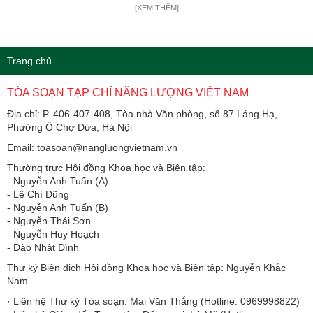
[XEM THÊM]
Trang chủ
TÒA SOẠN TẠP CHÍ NĂNG LƯỢNG VIỆT NAM
Địa chỉ: P. 406-407-408, Tòa nhà Văn phòng, số 87 Láng Hạ,
Phường Ô Chợ Dừa, Hà Nội
Email: toasoan@nangluongvietnam.vn
Thường trực Hội đồng Khoa học và Biên tập:
​​​​​​- Nguyễn Anh Tuấn (A)
- Lê Chí Dũng
- Nguyễn Anh Tuấn (B)
- Nguyễn Thái Sơn
- Nguyễn Huy Hoạch
- Đào Nhật Đình
Thư ký Biên dịch Hội đồng Khoa học và Biên tập: Nguyễn Khắc
Nam
· Liên hệ Thư ký Tòa soạn: Mai Văn Thắng (Hotline: 0969998822)