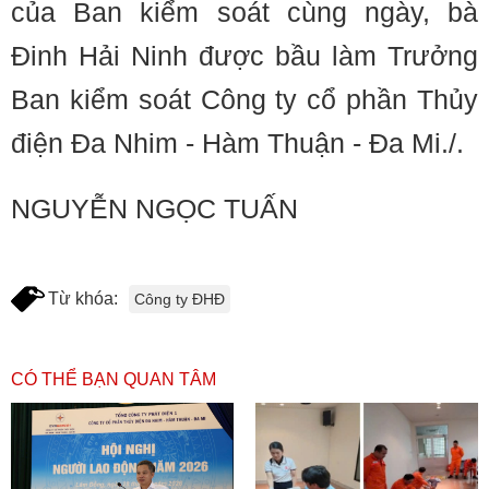
của Ban kiểm soát cùng ngày, bà
Đinh Hải Ninh được bầu làm Trưởng
Ban kiểm soát Công ty cổ phần Thủy
điện Đa Nhim - Hàm Thuận - Đa Mi./.
NGUYỄN NGỌC TUẤN
Từ khóa:
Công ty ĐHĐ
CÓ THỂ BẠN QUAN TÂM