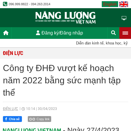
English
096.999.8822 - 094.263.2014
Đăng ký/Đăng nhập
Diễn đàn kinh tế, khoa học, kỹ thuật, 
ĐIỆN LỰC
Công ty ĐHĐ vượt kế hoạch
năm 2022 bằng sức mạnh tập
thể
ĐIỆN LỰC
10:14
|
30/04/2023
Copy link
- Ngày 27/4/2023,