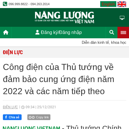
English
096.999.8822 - 094.263.2014
Đăng ký/Đăng nhập
Diễn đàn kinh tế, khoa học, kỹ
ĐIỆN LỰC
Công điện của Thủ tướng về
đảm bảo cung ứng điện năm
2022 và các năm tiếp theo
ĐIỆN LỰC
09:34
|
25/12/2021
Copy link
- Thủ tướng Chính