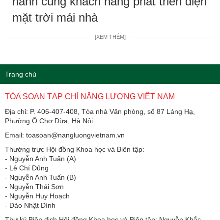
hành cùng khách hàng phát triển điện
mặt trời mái nhà
[XEM THÊM]
Trang chủ
TÒA SOẠN TẠP CHÍ NĂNG LƯỢNG VIỆT NAM
Địa chỉ: P. 406-407-408, Tòa nhà Văn phòng, số 87 Láng Hạ,
Phường Ô Chợ Dừa, Hà Nội
Email: toasoan@nangluongvietnam.vn
Thường trực Hội đồng Khoa học và Biên tập:
​​​​​​- Nguyễn Anh Tuấn (A)
- Lê Chí Dũng
- Nguyễn Anh Tuấn (B)
- Nguyễn Thái Sơn
- Nguyễn Huy Hoạch
- Đào Nhật Đình
Thư ký Biên dịch Hội đồng Khoa học và Biên tập: Nguyễn Khắc