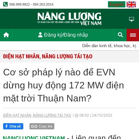
English
096.999.8822 - 094.263.2014
Đăng ký/Đăng nhập
Diễn đàn kinh tế, khoa học, kỹ th
ĐIỆN HẠT NHÂN, NĂNG LƯỢNG TÁI TẠO
Cơ sở pháp lý nào để EVN
dừng huy động 172 MW điện
mặt trời Thuận Nam?
ĐIỆN HẠT NHÂN, NĂNG LƯỢNG TÁI TẠO
08:02
|
24/10/2022
Copy link
- Liên quan đến