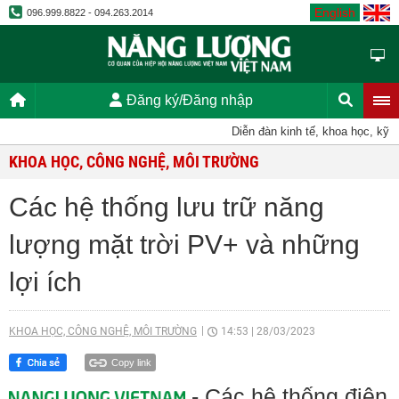
English
096.999.8822 - 094.263.2014
Đăng ký/Đăng nhập
Diễn đàn kinh tế, khoa học, kỹ thuật
KHOA HỌC, CÔNG NGHỆ, MÔI TRƯỜNG
Các hệ thống lưu trữ năng
lượng mặt trời PV+ và những
lợi ích
KHOA HỌC, CÔNG NGHỆ, MÔI TRƯỜNG
14:53
|
28/03/2023
Copy link
- Các hệ thống điện