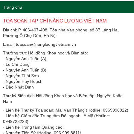
Trang chủ
TÒA SOẠN TẠP CHÍ NĂNG LƯỢNG VIỆT NAM
Địa chỉ: P. 406-407-408, Tòa nhà Văn phòng, số 87 Láng Hạ,
Phường Ô Chợ Dừa, Hà Nội
Email: toasoan@nangluongvietnam.vn
Thường trực Hội đồng Khoa học và Biên tập:
​​​​​​- Nguyễn Anh Tuấn (A)
- Lê Chí Dũng
- Nguyễn Anh Tuấn (B)
- Nguyễn Thái Sơn
- Nguyễn Huy Hoạch
- Đào Nhật Đình
Thư ký Biên dịch Hội đồng Khoa học và Biên tập: Nguyễn Khắc
Nam
· Liên hệ Thư ký Tòa soạn: Mai Văn Thắng (Hotline: 0969998822)
· Liên hệ Giám đốc Trung tâm Đối ngoại: Lê Mỹ (Hotline:
0949723223)
· Liên hệ Trung tâm Quảng cáo:
- Nguyễn Tiến Sỹ (Hotline: 096.999.8811)