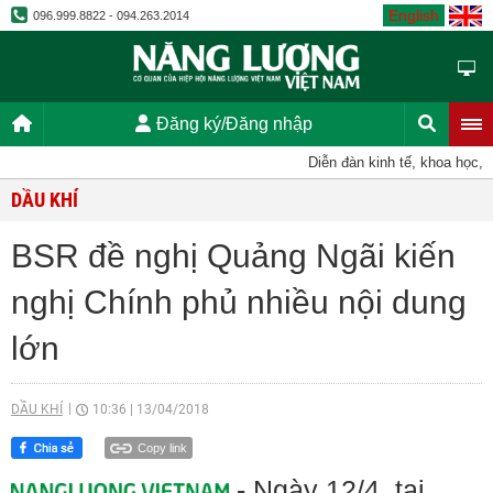
English
096.999.8822 - 094.263.2014
Đăng ký/Đăng nhập
Diễn đàn kinh tế, khoa học, kỹ t
DẦU KHÍ
BSR đề nghị Quảng Ngãi kiến
nghị Chính phủ nhiều nội dung
lớn
DẦU KHÍ
10:36
|
13/04/2018
Copy link
- Ngày 12/4, tại