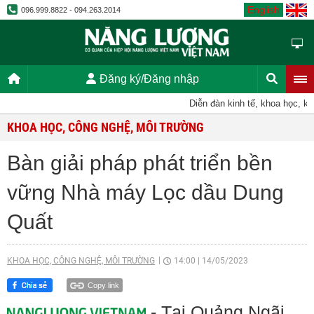
English
096.999.8822 - 094.263.2014
Đăng ký/Đăng nhập
Diễn đàn kinh tế, khoa học, kỹ thuậ
KHOA HỌC, CÔNG NGHỆ, MÔI TRƯỜNG
Bàn giải pháp phát triển bền
vững Nhà máy Lọc dầu Dung
Quất
KHOA HỌC, CÔNG NGHỆ, MÔI TRƯỜNG
14:00
|
14/05/2023
Copy link
- Tại Quảng Ngãi,