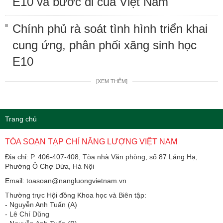
E10 và bước đi của Việt Nam
Chính phủ rà soát tình hình triển khai
cung ứng, phân phối xăng sinh học
E10
[XEM THÊM]
Trang chủ
TÒA SOẠN TẠP CHÍ NĂNG LƯỢNG VIỆT NAM
Địa chỉ: P. 406-407-408, Tòa nhà Văn phòng, số 87 Láng Hạ,
Phường Ô Chợ Dừa, Hà Nội
Email: toasoan@nangluongvietnam.vn
Thường trực Hội đồng Khoa học và Biên tập:
​​​​​​- Nguyễn Anh Tuấn (A)
- Lê Chí Dũng