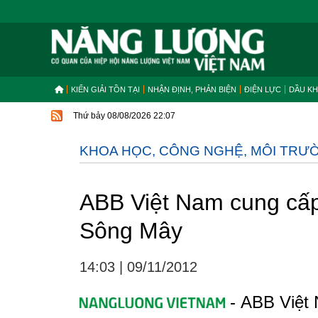
KIẾN GIẢI TỒN TẠI
NHẬN ĐỊNH, PHẢN BIỆN
ĐIỆN LỰC
DẦU KH
Thứ bảy 08/08/2026 22:07
KHOA HỌC, CÔNG NGHỆ, MÔI TRƯ
ABB Việt Nam cung cấp 
Sông Mây
14:03
|
09/11/2012
- ABB Việt 