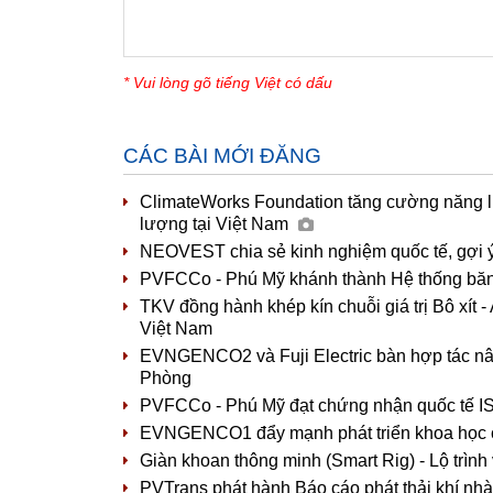
* Vui lòng gõ tiếng Việt có dấu
CÁC BÀI MỚI ĐĂNG
ClimateWorks Foundation tăng cường năng l
lượng tại Việt Nam
NEOVEST chia sẻ kinh nghiệm quốc tế, gợi ý
PVFCCo - Phú Mỹ khánh thành Hệ thống băng
TKV đồng hành khép kín chuỗi giá trị Bô xít
Việt Nam
EVNGENCO2 và Fuji Electric bàn hợp tác nâ
Phòng
PVFCCo - Phú Mỹ đạt chứng nhận quốc tế IS
EVNGENCO1 đẩy mạnh phát triển khoa học cô
Giàn khoan thông minh (Smart Rig) - Lộ trình 
PVTrans phát hành Báo cáo phát thải khí nh