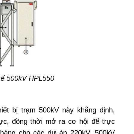
h
ế
500kV HPL550
iết bị trạm 500kV này khẳng định,
c, đồng thời mở ra cơ hội để trực
o hàng cho các dự án 220kV, 500kV