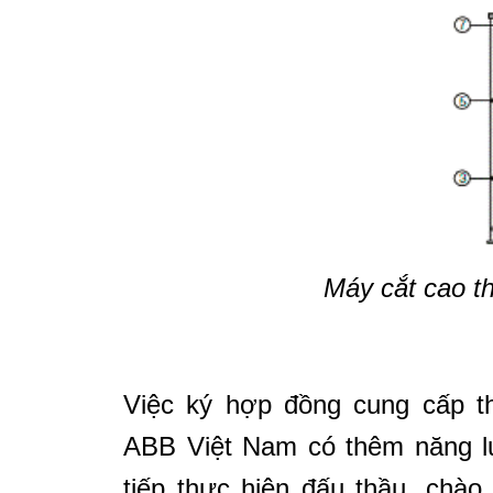
Máy c
ắ
t cao t
Việc ký hợp đồng cung cấp th
ABB Việt Nam có thêm năng lự
tiếp thực hiện đấu thầu, chà