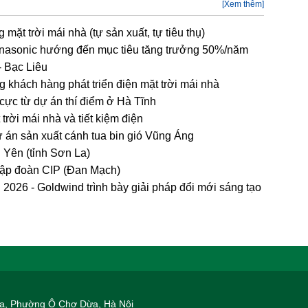
[Xem thêm]
ặt trời mái nhà (tự sản xuất, tự tiêu thụ)
Panasonic hướng đến mục tiêu tăng trưởng 50%/năm
- Bạc Liêu
khách hàng phát triển điện mặt trời mái nhà
h cực từ dự án thí điểm ở Hà Tĩnh
trời mái nhà và tiết kiệm điện
 án sản xuất cánh tua bin gió Vũng Áng
 Yên (tỉnh Sơn La)
Tập đoàn CIP (Đan Mạch)
026 - Goldwind trình bày giải pháp đổi mới sáng tạo
 Hạ, Phường Ô Chợ Dừa, Hà Nội