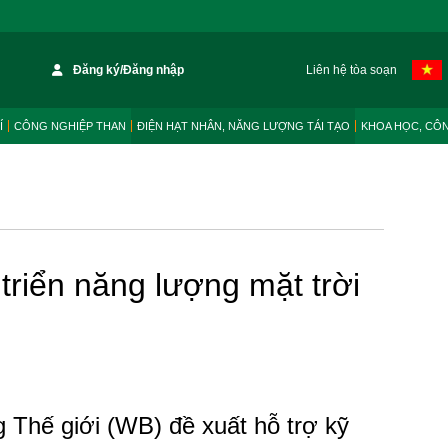
Đăng ký/Đăng nhập
Liên hệ tòa soạn
Í
CÔNG NGHIỆP THAN
ĐIỆN HẠT NHÂN, NĂNG LƯỢNG TÁI TẠO
KHOA HỌC, CÔ
riển năng lượng mặt trời
 Thế giới (WB) đề xuất hỗ trợ kỹ