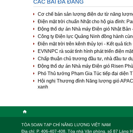
CÁC BÀI ĐÃ ĐĂNG
Cơ chế bán sản lượng điện dư từ năng lượng m
Điện mặt trời chuẩn Nhật cho hộ gia đình: 
Động thổ dự án Nhà máy Điện gió Nhật Bản 
Công ty Điện lực Quảng Ninh đồng hành cùng 
Điện mặt trời trên kênh thủy lợi - Kết quả tíc
EVNNPC rà soát tình hình phát triển điện mặt 
Chấp thuận chủ trương đầu tư, nhà đầu tư dự
Động thổ dự án Nhà máy Điện gió Risen Phù
Phó Thủ tướng Phạm Gia Túc tiếp đại diện 
Hội nghị Thượng đỉnh Năng lượng gió APAC 2
xanh
TÒA SOẠN TẠP CHÍ NĂNG LƯỢNG VIỆT NAM
Địa chỉ: P. 406-407-408, Tòa nhà Văn phòng, số 87 Láng