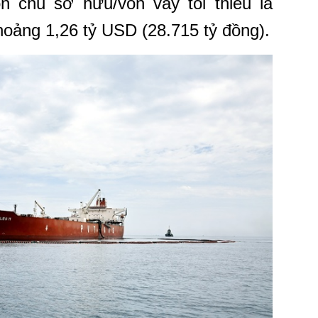
n chủ sở hữu/vốn vay tối thiểu là
hoảng 1,26 tỷ USD (28.715 tỷ đồng).