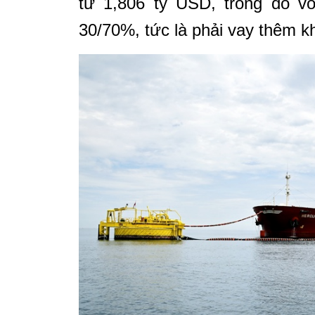
tư 1,806 tỷ USD, trong đó vố
30/70%, tức là phải vay thêm k