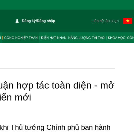
Đăng ký/Đăng nhập
Liên hệ tòa soạn
Í
CÔNG NGHIỆP THAN
ĐIỆN HẠT NHÂN, NĂNG LƯỢNG TÁI TẠO
KHOA HỌC, CÔ
uận hợp tác toàn diện - mở
riển mới
khi Thủ tướng Chính phủ ban hành