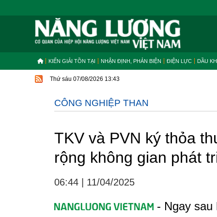
KIẾN GIẢI TỒN TẠI
NHẬN ĐỊNH, PHẢN BIỆN
ĐIỆN LỰC
DẦU KH
Thứ sáu 07/08/2026 13:43
CÔNG NGHIỆP THAN
TKV và PVN ký thỏa th
rộng không gian phát t
06:44
|
11/04/2025
- Ngay sau 