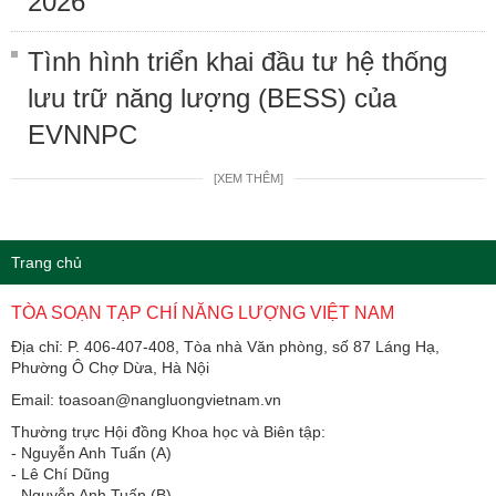
2026
Tình hình triển khai đầu tư hệ thống
lưu trữ năng lượng (BESS) của
EVNNPC
[XEM THÊM]
Trang chủ
TÒA SOẠN TẠP CHÍ NĂNG LƯỢNG VIỆT NAM
Địa chỉ: P. 406-407-408, Tòa nhà Văn phòng, số 87 Láng Hạ,
Phường Ô Chợ Dừa, Hà Nội
Email: toasoan@nangluongvietnam.vn
Thường trực Hội đồng Khoa học và Biên tập:
​​​​​​- Nguyễn Anh Tuấn (A)
- Lê Chí Dũng
- Nguyễn Anh Tuấn (B)