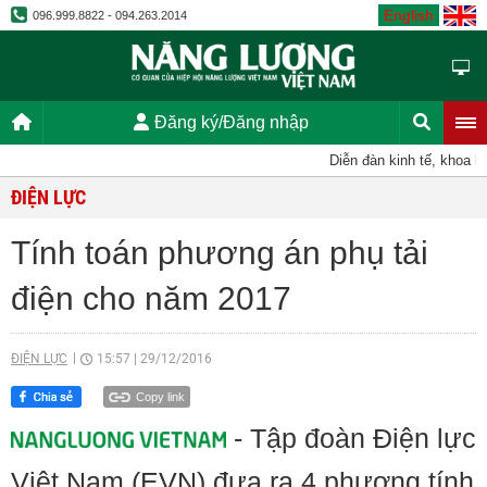
English
096.999.8822 - 094.263.2014
Đăng ký/Đăng nhập
Diễn đàn kinh tế, khoa họ
ĐIỆN LỰC
Tính toán phương án phụ tải
điện cho năm 2017
ĐIỆN LỰC
15:57
|
29/12/2016
Copy link
- Tập đoàn Điện lực
Việt Nam (EVN) đưa ra 4 phương tính